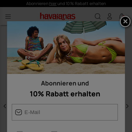
Abonnieren
hier
und 10% Rabatt erhalten
0
Abonnieren und
10% Rabatt erhalten
Vorherige
W