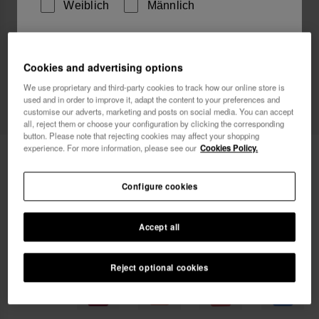
Weiblich
Männlich
Ich möchte Werbemitteilungen auf jeglichem Wege
erhalten. Ich habe die
Datenschutzerklärung
gelesen
Cookies and advertising options
und akzeptiert.
We use proprietary and third-party cookies to track how our online store is
used and in order to improve it, adapt the content to your preferences and
customise our adverts, marketing and posts on social media. You can accept
Ich möchte 10% Rabatt
all, reject them or choose your configuration by clicking the corresponding
button. Please note that rejecting cookies may affect your shopping
experience. For more information, please see our
Cookies Policy.
Havaianas Straße Tasche
22,00 €
Configure cookies
GRATIS VERSAND für Deine Bestellungen
Accept all
Reject optional cookies