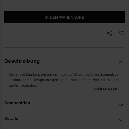
IN DEN WARENKORB
Beschreibung
Die Street Bag konzentriert sich auf das Wesentliche: ein kompaktes
Format, klares Design und genügend Platz für alles, was du im Alltag
wirklich brauchst.
... weiterlesen
Dein Telefon, Ausweis, Karten, Schlüssel oder Earbuds finden
strukturiert Platz, ohne die Tasche zu überladen. Durch den
Komposition
verstellbaren Riemen trägst du sie flexibel als Umhängetasche oder
nah am Körper als Gürteltasche – ideal für Wege durch die Stadt,
Reisen oder Tage, an denen du die Hände frei behalten möchtest.
Details
Das glatte Silikonmaterial mit der charakteristischen, leicht