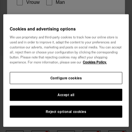
Vrouw
Man
Ik wil graag, op welke manier dan ook,
reclamemededelingen ontvangen. Ik heb het
Cookies and advertising options
Privacybeleid
gelezen en ga hiermee akkoord.
We use proprietary and third-party cookies to track how our online store is
used and in order to improve it, adapt the content to your preferences and
customise our adverts, marketing and posts on social media. You can accept
ik wil 10% korting
all, reject them or choose your configuration by clicking the corresponding
button. Please note that rejecting cookies may affect your shopping
experience. For more information, please see our
Cookies Policy.
Havaianas Bikinibroekje Classic Fit
29,90 €
Classic
Configure cookies
Al je bestellingen GRATIS BEZORGD
Accept all
Reject optional cookies
Kies je maat