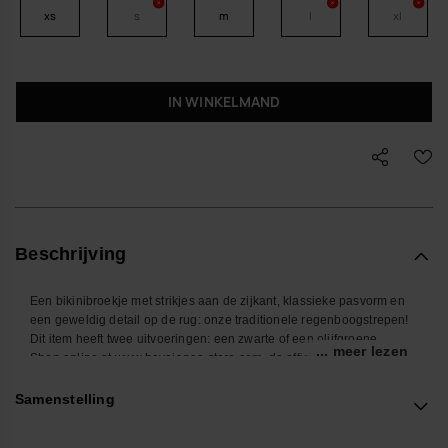
xs
s
m
l
xl
IN WINKELMAND
Beschrijving
Een bikinibroekje met strikjes aan de zijkant, klassieke pasvorm en
een geweldig detail op de rug: onze traditionele regenboogstrepen!
Dit item heeft twee uitvoeringen: een zwarte of een olijfgroene.
... meer lezen
Shop online at www.havaianas-store.com, de officiële Havaianas-
winkel in Nederland, en til je stijl naar een hoger niveau.
Samenstelling