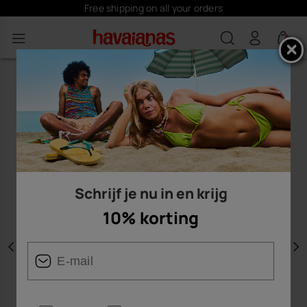
Free shipping on all your orders
0
Schrijf je nu in en krijg
10% korting
Vorige
V