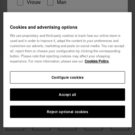
Vrouw
Man
Ik wil graag, op welke manier dan ook,
Cookies and advertising options
reclamemededelingen ontvangen. Ik heb het
Privacybeleid
gelezen en ga hiermee akkoord.
We use proprietary and third-party cookies to track how our online store is
used and in order to improve it, adapt the content to your preferences and
customise our adverts, marketing and posts on social media. You can accept
ik wil 10% korting
all, reject them or choose your configuration by clicking the corresponding
button. Please note that rejecting cookies may affect your shopping
experience. For more information, please see our
Cookies Policy.
Havaianas Bikinibroekje Thong Brasil
29,90 €
Configure cookies
Accept all
Kies je maat
Reject optional cookies
xs
s
m
l
xl