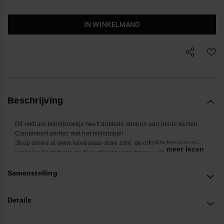
IN WINKELMAND
Beschrijving
Dit rekbare bikinibroekje heeft dubbele strepen aan beide kanten.
Combineert perfect met het bikinitopje!
Shop online at www.havaianas-store.com, de officiële Havaianas-
... meer lezen
winkel in Nederland, en til je stijl naar een hoger niveau.
Samenstelling
Details