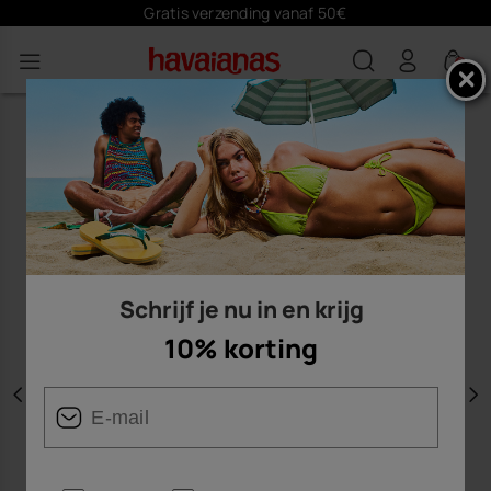
Gratis verzending vanaf 50€
0
Schrijf je nu in en krijg
10% korting
Vorige
V