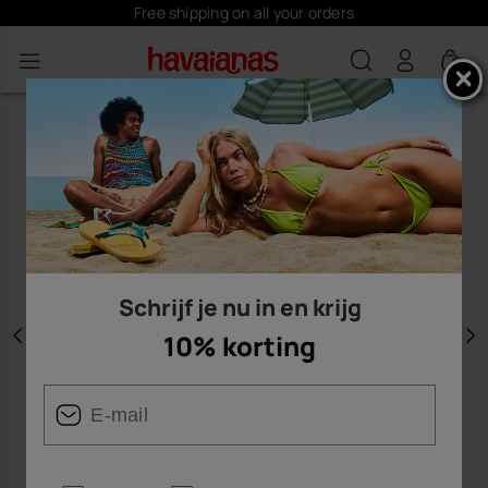
Free shipping on all your orders
0
Schrijf je nu in en krijg
10% korting
Vorige
V