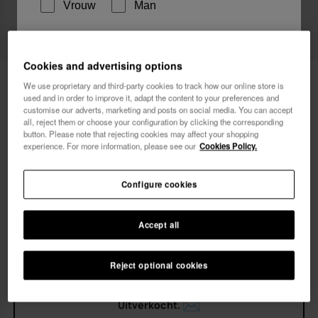
Vrouw
Man
Ik wil graag, op welke manier dan ook,
reclamemededelingen ontvangen. Ik heb het
Cookies and advertising options
Havaianas Strandjurk Lang Basic
44,90 €
Privacybeleid
gelezen en ga hiermee akkoord.
We use proprietary and third-party cookies to track how our online store is
used and in order to improve it, adapt the content to your preferences and
customise our adverts, marketing and posts on social media. You can accept
GRATIS BEZORGD. Laatste dagen!
ik wil 10% korting
all, reject them or choose your configuration by clicking the corresponding
button. Please note that rejecting cookies may affect your shopping
experience. For more information, please see our
Cookies Policy.
Configure cookies
Kies je maat
Accept all
xs
s
m
l
xl
Reject optional cookies
Uitverkocht.