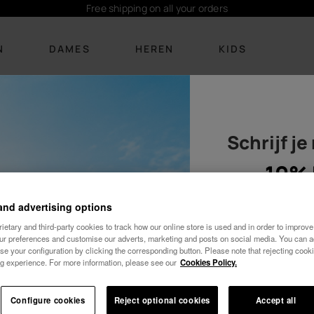
Free shipping on all your orders
N
DAMES
HEREN
KIDS
Schrijf je
SCHOEISEL
SCHOEISEL
KLEDING
KLEDING
ACCESSOI
ACCESSO
Nieuw binnen
Nieuw binnen
Bikinis
T-shirts
Personalisat
Personalis
10% 
Slippers
Slippers
T-shirts
Boardshorts
Damestasse
Tassen en
and advertising options
Handdoek
Sandalen
Slides
Jurken
Sokken
Rugzakken
opblaasfig
etary and third-party cookies to track how our online store is used and in order to improve 
Handdoeken
our preferences and customise our adverts, marketing and posts on social media. You can ac
Slides
Alles bekijken
Sokken
Alles bekijken
Sleutelhan
opblaasfigu
se your configuration by clicking the corresponding button. Please note that rejecting cook
g experience. For more information, please see our
Cookies Policy.
Cozy
Alles bekijken
Sleutelhang
Alles bek
Vrouw
Wedding
Alles bekij
Configure cookies
Reject optional cookies
Accept all