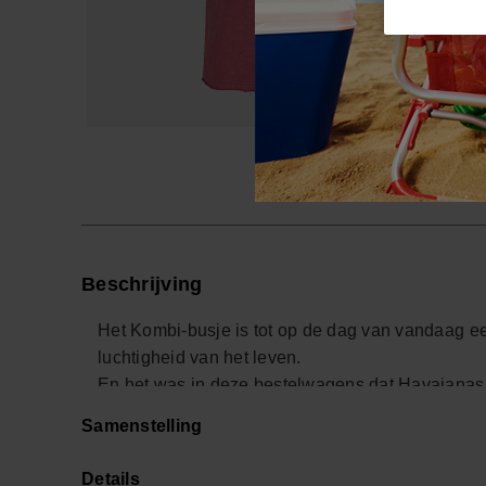
Beschrijving
Het Kombi-busje is tot op de dag van vandaag ee
luchtigheid van het leven.
En het was in deze bestelwagens dat Havaianas 
hele geschiedenis is in een mooie, stempelachtige 
Samenstelling
gebracht.
Het is gemaakt van duurzaam katoen en heeft ee
Details