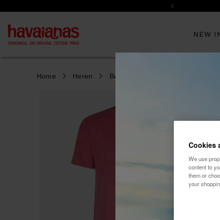
Previous
NEW I
Home
Heren
Beachwear
T-shirts
Ontdek onze nieuwe collectie
Ontdek onze nieuwe collectie
Cookies 
We use propri
content to y
them or choo
your shoppin