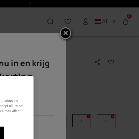
Next
0
AT - nl
Havaianas T-Shirt
 nu in en krijg
RES
IRES
BESTSELLERS
BESTSELLERS
Carimbo Kombi
Slim
Brasil logo
ie
atie
korting
Brasil logo
Top
n
 rugzakken
34,90 €
en &
Top
Urban
uren
it, adapt the
 &
cept all, reject
Glitter
Pride
Kies je maat
gers
ren
ies may affect
Square
Logomania
ers
ijken
xs
s
m
l
xl
Man
Flatform
ken
Alles bekijken