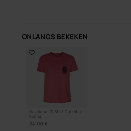
Shop online at www.havaianas-store.com, de offici
een hoger niveau.
ONLANGS BEKEKEN
Havaianas T-Shirt Carimbo
Kombi
24,00 €