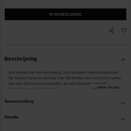
IN WINKELMAND
Beschrijving
Een tanktop met een verrassing: onze klassieke regenboogstrepen.
De strepen lopen horizontaal over het midden van het shirt en vallen
dan aan één kant naar beneden, als een kleurrijke waterval.
... meer lezen
Verkrijgbaar in wit of olijfgroen.
Shop online at www.havaianas-store.com, de officiële Havaianas-
winkel in Nederland, en til je stijl naar een hoger niveau.
Samenstelling
Details