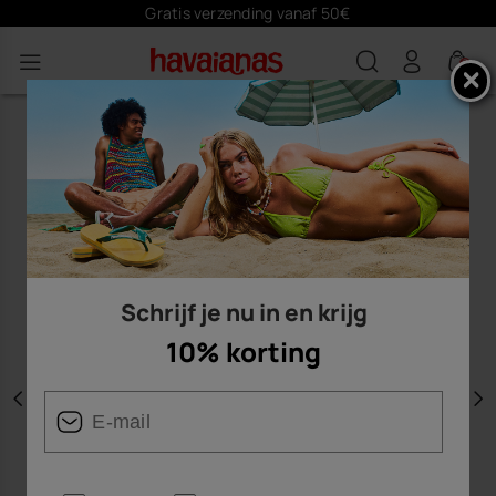
Gratis verzending vanaf 50€
0
Schrijf je nu in en krijg
10% korting
Vorige
V