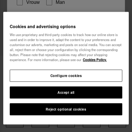
Vrouw
Man
Ik wil graag, op welke manier dan ook,
Cookies and advertising options
reclamemededelingen ontvangen. Ik heb het
Privacybeleid
gelezen en ga hiermee akkoord.
We use proprietary and third-party cookies to track how our online store is
used and in order to improve it, adapt the content to your preferences and
customise our adverts, marketing and posts on social media. You can accept
ik wil 10% korting
all, reject them or choose your configuration by clicking the corresponding
button. Please note that rejecting cookies may affect your shopping
experience. For more information, please see our
Cookies Policy.
Havaianas Top Classic
24,90 €
Configure cookies
Accept all
Kies je maat
Reject optional cookies
xs
s
m
l
xl