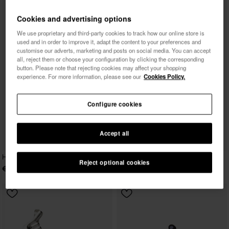
Cookies and advertising options
We use proprietary and third-party cookies to track how our online store is
used and in order to improve it, adapt the content to your preferences and
customise our adverts, marketing and posts on social media. You can accept
all, reject them or choose your configuration by clicking the corresponding
button. Please note that rejecting cookies may affect your shopping
experience. For more information, please see our
Cookies Policy.
Configure cookies
Accept all
Havaianas Top Charms Flags
Reject optional cookies
€ 4,90