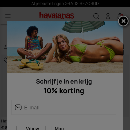
Schrijf je
hier
in en krijg 10% korting
0
KEYRINGS PERSONALIZATION
Filteren
en
sorteren
102
artikelen
|
Schrijf je in en krijg
10% korting
Havaianas Charms Slim
Havaianas Top Charms Flags
€ 8,90
€ 4,90
Vrouw
Man