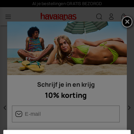
Al je bestellingen GRATIS BEZORGD
0
Schrijf je in en krijg
10% korting
Vorige
V