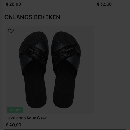
Je draagt deze dames slippers net zo makkelijk onder een linnen
€ 26,00
€ 32,00
broek en T-shirt als onder een eenvoudige midi-jurk of short; zo
schuif je zonder moeite door van terras naar avondeten.
ONLANGS BEKEKEN
Kwaliteit en duurzaamheid
Stevige rubberzool en duurzame afwerking ontworpen voor
langdurig gebruik, zodat je langer met één paar comfortabele
slippers doet.
Zo heb je een paar zomerslippers dat met weinig moeite veel
situaties meepakt, terwijl jij gewoon je eigen tempo houdt.
Koop online via www.havaianas-store.com, de officiële Havaianas-
winkel in België, en geef je stijl een upgrade.
NIEUW
Havaianas Aqua Glow
€ 40,00