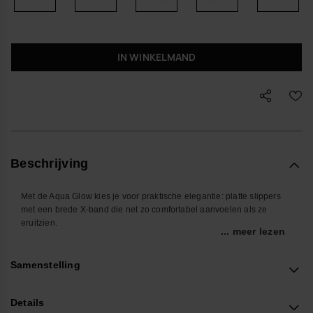
IN WINKELMAND
Beschrijving
Met de Aqua Glow kies je voor praktische elegantie: platte slippers
met een brede X-band die net zo comfortabel aanvoelen als ze
eruitzien.
... meer lezen
De lichte, antislip rubberzool is gemaakt voor dagen waarop je veel
loopt, van stad tot strand en alles daartussenin. Je schuift er
Samenstelling
makkelijk in, ze blijven goed zitten en geven je voeten genoeg ruimte
om te bewegen.
Details
De bekende brede banden zijn aan één zijde met de hand afgewerkt