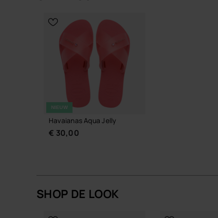
rond het water.
KIES JE MAAT
KIES JE
Als je één paar zomersandalen zoekt dat zonder
Aqua Jelly moeiteloos in je dag.
Koop online via www.havaianas-store.com, de offi
upgrade.
NIEUW
Havaianas Aqua Jelly
€ 30,00
SHOP DE LOOK
KIES JE MAAT