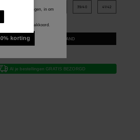
Luna
33/34
35/36
37/38
39/40
41/42
e berichten ontvangen, in om
len.
maat. Ik heb het
Alles bekijken
ezen en ga ermee akkoord.
len.
 10% korting
IN WINKELMAND
Al je bestellingen GRATIS BEZORGD