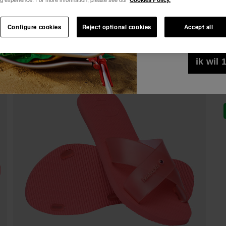
10% KORTING OP JE 1e BESTELLING!
Alles bekijken
Ik wil commerciël
Abonneer je op Havaianas en geniet van exclusieve voorde
Configure cookies
Reject optional cookies
Accept all
het even welk for
Kom en geniet van -10%
Privacybeleid
gel
10% KORTING OP JE 1e BESTELLING!
Abonneer je op Havaianas en geniet van exclusieve voorde
ik wil
Kom en geniet van -10%