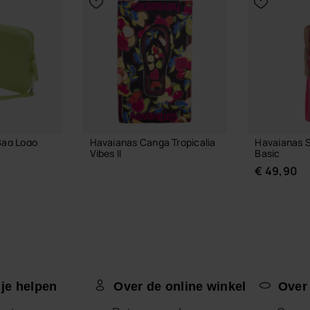
Bag Logo
Havaianas Canga Tropicalia
Havaianas S
Vibes II
Basic
€ 24,00
€ 49,90
LMAND
IN WINKELMAND
 je helpen
Over de online winkel
Over
KIES