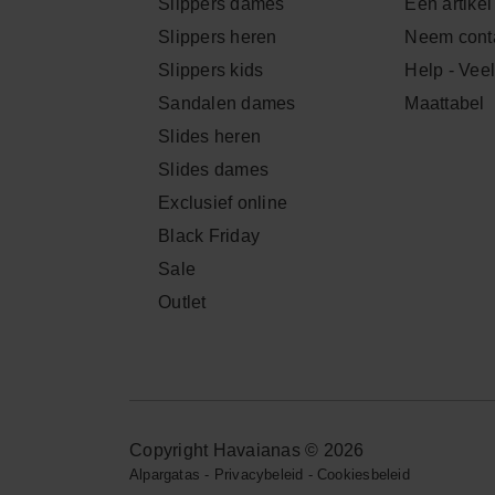
Slippers dames
Een artikel
Slippers heren
Neem conta
Slippers kids
Help - Vee
Sandalen dames
Maattabel
Slides heren
Slides dames
Exclusief online
Black Friday
Sale
Outlet
Copyright Havaianas © 2026
Alpargatas
-
Privacybeleid
-
Cookiesbeleid