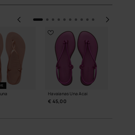
Vorige
Volge
VE
Luna
Havaianas Una Acai
Havaia
€ 45,00
€ 32,