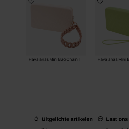
Havaianas Mini Bag Chain II
Havaianas Mini 
€ 24,00
€ 18,00
IN WINKELMAND
IN WINKE
Uitgelichte artikelen
Laat ons