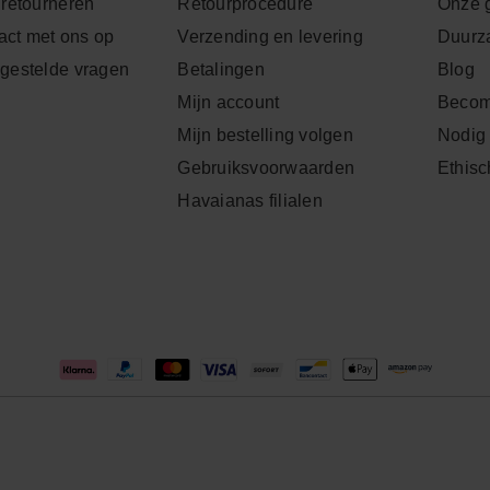
 retourneren
Retourprocedure
Onze 
ct met ons op
Verzending en levering
Duurz
lgestelde vragen
Betalingen
Blog
Mijn account
Becom
Mijn bestelling volgen
Nodig 
Gebruiksvoorwaarden
Ethisc
Havaianas filialen