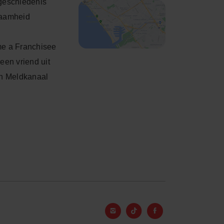
geschiedenis
aamheid
e a Franchisee
een vriend uit
h Meldkanaal