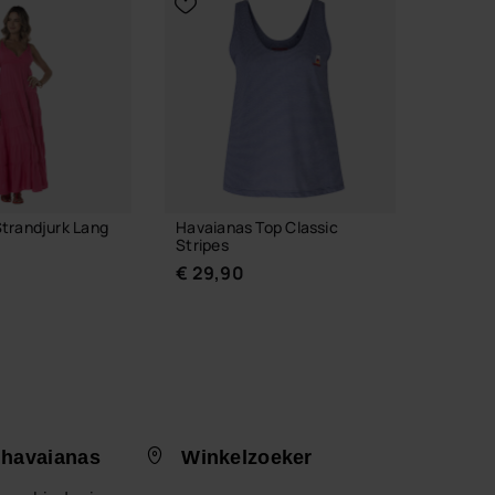
trandjurk Lang
Havaianas Top Classic
Havaia
Stripes
Classic
€ 29,90
€ 34,
 havaianas
Winkelzoeker
 JE MAAT
KIES JE MAAT