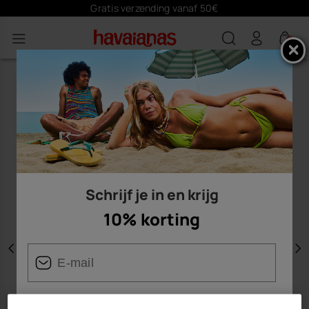
Gratis verzending vanaf 50€
0
Schrijf je in en krijg
10% korting
Vorige
V