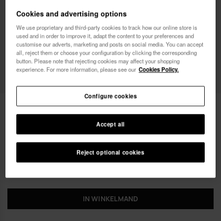
Vrouw
Man
Cookies and advertising options
We use proprietary and third-party cookies to track how our online store is
Ik wil commerciële berichten ontvangen, in om het
used and in order to improve it, adapt the content to your preferences and
customise our adverts, marketing and posts on social media. You can accept
even welk formaat. Ik heb het
Privacybeleid
gelezen
all, reject them or choose your configuration by clicking the corresponding
en ga ermee akkoord.
button. Please note that rejecting cookies may affect your shopping
experience. For more information, please see our
Cookies Policy.
ik wil 10% korting
Configure cookies
Havaianas Casual Bag II
€ 38,00
Accept all
Reject optional cookies
IN WINKELMAND