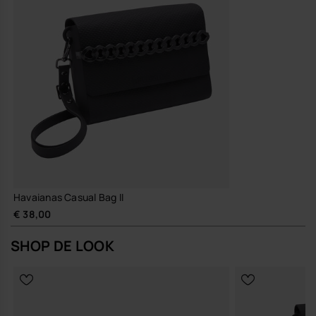
vast en heb je in één beweging een compactere, meer uitgesproken
look.
Kwaliteit en duurzaamheid
Doordachte materialenmix voor een tas die lang meegaat, zijn
vorm behoudt en er na veelvuldig gebruik nog steeds netjes
uitziet.
Als je een tas zoekt die zonder gedoe met je meeloopt door je dag,
past deze havaianas casual bag vanzelf in je routine.
Koop online via www.havaianas-store.com, de officiële Havaianas-
winkel in België, en geef je stijl een upgrade.
Havaianas Casual Bag II
€ 38,00
SHOP DE LOOK