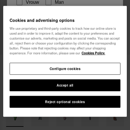
Vrouw
Man
Ik wil commerciële berichten ontvangen, in om het
Cookies and advertising options
even welk formaat. Ik heb het
Privacybeleid
gelezen
We use proprietary and third-party cookies to track how our online store is
used and in order to improve it, adapt the content to your preferences and
en ga ermee akkoord.
customise our adverts, marketing and posts on social media. You can accept
all, reject them or choose your configuration by clicking the corresponding
ik wil 10% korting
button. Please note that rejecting cookies may affect your shopping
experience. For more information, please see our
Cookies Policy.
Havaianas Charms Slim Alfabet
€ 3,90
Configure cookies
Al je bestellingen GRATIS BEZORGD
Accept all
Reject optional cookies