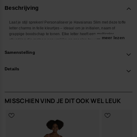
Beschrijving
Laat je stijl spreken! Personaliseer je Havaianas Slim met deze toffe
letter charms in felle kleurtjes – ideaal om je initialen, naam of
grappige boodschap te tonen. Elke letter heeft een multicolor
... meer lezen
afwerking die meteen een vrolijke en speelse touch geeft aan je
slippers. Super makkelijk om op te klikken en te combineren. Maak
van je Havaianas Top iets dat helemaal jij is. Geweldig voor op het
Samenstelling
strand, in de stad of eender waar je naartoe gaat.
*Aantal: 1 Charm
Details
Koop online via www.havaianas-store.com, de officiële Havaianas-
winkel in België, en geef je stijl een upgrade.
MISSCHIEN VIND JE DIT OOK WEL LEUK