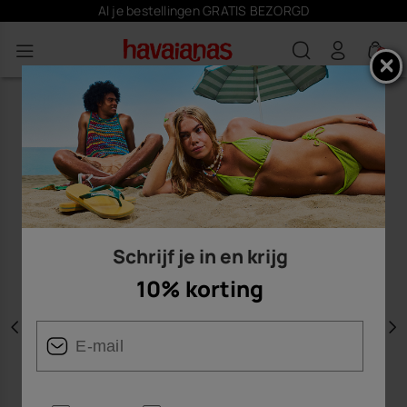
Al je bestellingen GRATIS BEZORGD
0
Schrijf je in en krijg
10% korting
Vorige
V