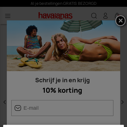
Al je bestellingen GRATIS BEZORGD
0
Schrijf je in en krijg
10% korting
Vorige
V