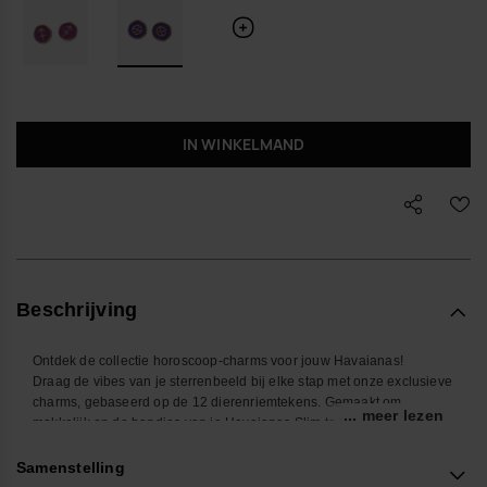
IN WINKELMAND
Beschrijving
Ontdek de collectie horoscoop-charms voor jouw Havaianas!
Draag de vibes van je sterrenbeeld bij elke stap met onze exclusieve
charms, gebaseerd op de 12 dierenriemtekens. Gemaakt om
... meer lezen
makkelijk op de bandjes van je Havaianas Slim te klikken, geven
deze kleine accessoires je zomerse look een extra touch van stijl en
persoonlijkheid. Kies de jouwe en pimp je Havaianas met jouw
Samenstelling
sterrenbeeld!