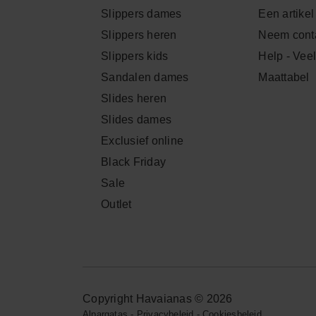
Slippers dames
Een artikel
Slippers heren
Neem conta
Slippers kids
Help - Vee
Sandalen dames
Maattabel
Slides heren
Slides dames
Exclusief online
Black Friday
Sale
Outlet
Copyright Havaianas © 2026
Alpargatas
-
Privacybeleid
-
Cookiesbeleid