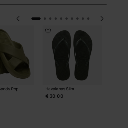
Vorige
Volge
NIEUW
Candy Pop
Havaianas Slim
Havaia
€ 30,00
€ 24,