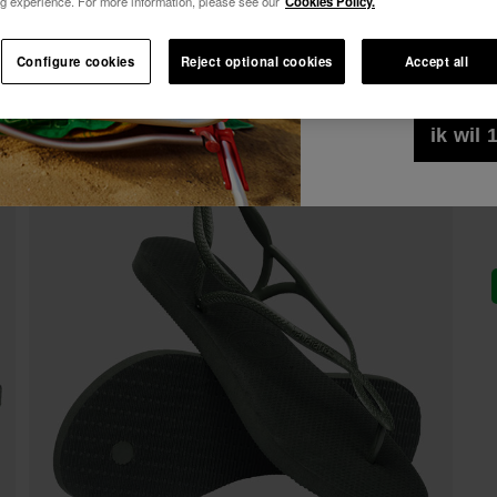
g experience. For more information, please see our
Cookies Policy.
10% KORTING OP JE 1e BESTELLING!
Alles bekijken
Ik wil commerciël
Abonneer je op Havaianas en geniet van exclusieve voorde
Configure cookies
Reject optional cookies
Accept all
het even welk for
Kom en geniet van -10%
Privacybeleid
gel
10% KORTING OP JE 1e BESTELLING!
Abonneer je op Havaianas en geniet van exclusieve voorde
ik wil
Kom en geniet van -10%