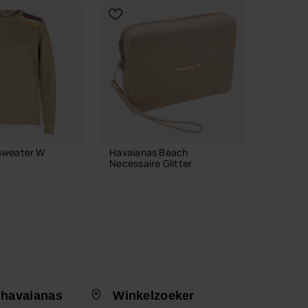
Vorige
Volge
Sweater W
Havaianas Beach
Havaian
Necessaire Glitter
Vibes II
€ 28,00
€ 24,
IN WINKELMAND
I
 havaianas
Winkelzoeker
 JE MAAT