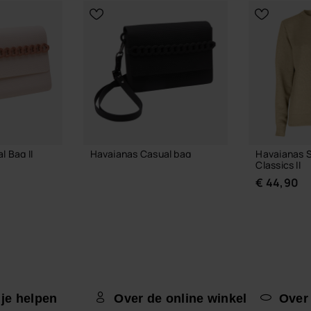
 Bag II
Havaianas Casual bag
Havaianas 
Classics II
€ 36,00
€ 44,90
LMAND
IN WINKELMAND
 je helpen
Over de online winkel
Over
KIES