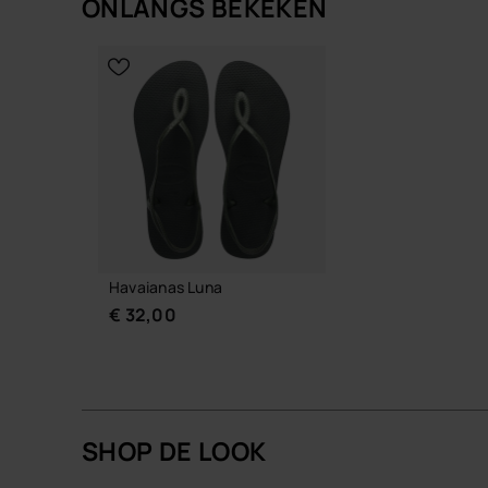
ONLANGS BEKEKEN
Met de Luna kies je voor een vaste waarde in je
KIES JE
omkijken steeds weer uit de kast pakt.
KIES JE MAAT
Koop online via www.havaianas-store.com, de offi
upgrade.
Havaianas Luna
€ 32,00
SHOP DE LOOK