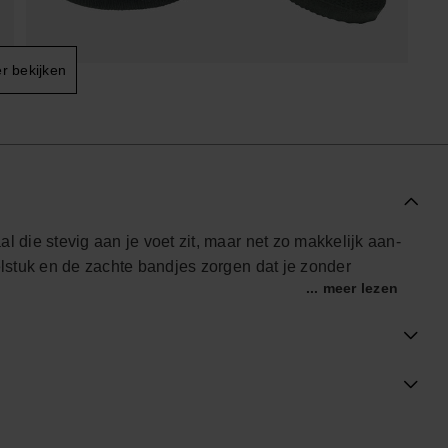
r bekijken
l die stevig aan je voet zit, maar net zo makkelijk aan-
ielstuk en de zachte bandjes zorgen dat je zonder
... meer lezen
lant of langs het strand loopt, deze comfortabele
 geeft stabiliteit, terwijl de open vorm luchtig blijft
lledig gemaakt van het eigen, soepele materiaal en