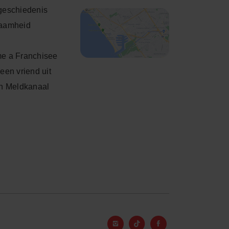
geschiedenis
aamheid
e a Franchisee
een vriend uit
h Meldkanaal