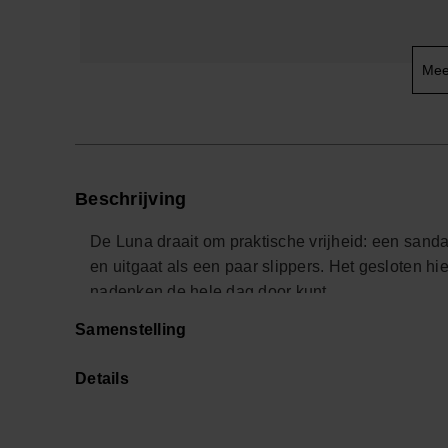
Mee
Beschrijving
De Luna draait om praktische vrijheid: een sandaa
en uitgaat als een paar slippers. Het gesloten h
nadenken de hele dag door kunt.
Samenstelling
Of je nu naar je werk fietst, een dag in de stad p
sandalen bewegen soepel met je mee. De platte zool
Details
op warme dagen.
De herkenbare rubberen zool van havaianas is vo