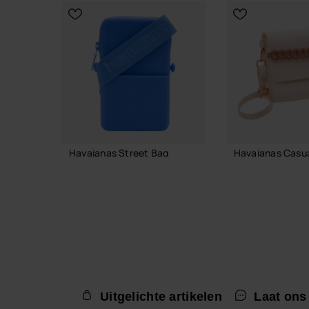
KIES JE MAAT
Havaianas Street Bag
Havaianas Casual
€ 22,00
€ 38,00
IN WINKELMAND
IN WINKE
Uitgelichte artikelen
Laat ons