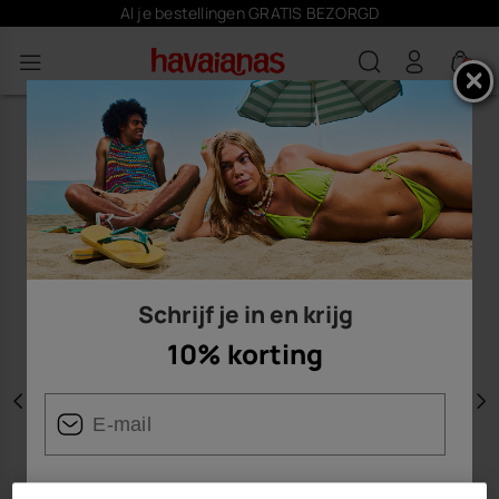
Al je bestellingen GRATIS BEZORGD
0
Schrijf je in en krijg
10% korting
Vorige
V