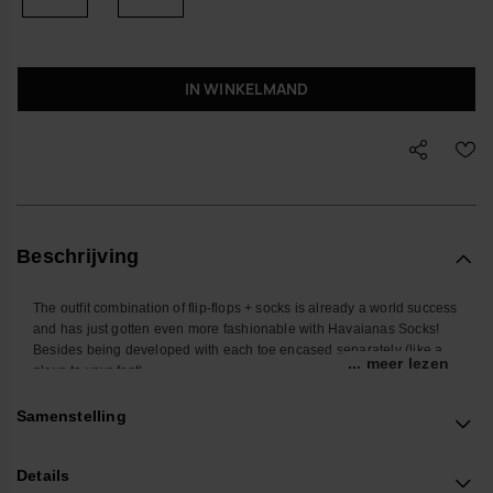
IN WINKELMAND
Beschrijving
The outfit combination of flip-flops + socks is already a world success
and has just gotten even more fashionable with Havaianas Socks!
Besides being developed with each toe encased separately (like a
... meer lezen
glove to your foot).
Sizes range from 36-41 (S) to 42-46 (M) and it also has an anti-slip
rubber sole.
Samenstelling
You'll be walking around with comfort, style and no complications
whatsoever! It's never been easier to wear your Havaianas with
Details
socks!