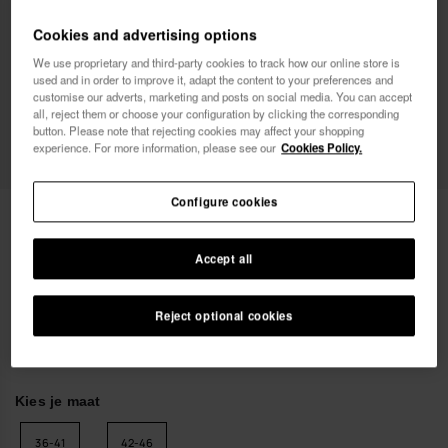
Vrouw
Man
Cookies and advertising options
We use proprietary and third-party cookies to track how our online store is
Ik wil commerciële berichten ontvangen, in om het
used and in order to improve it, adapt the content to your preferences and
even welk formaat. Ik heb het
Privacybeleid
gelezen
customise our adverts, marketing and posts on social media. You can accept
all, reject them or choose your configuration by clicking the corresponding
en ga ermee akkoord.
button. Please note that rejecting cookies may affect your shopping
experience. For more information, please see our
Cookies Policy.
ik wil 10% korting
Configure cookies
Havaianas Sokken Slide Pride
€ 13,00
Accept all
Al je bestellingen GRATIS BEZORGD
Reject optional cookies
Kies je maat
36-41
42-46