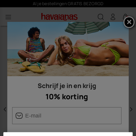
Al je bestellingen GRATIS BEZORGD
0
Schrijf je in en krijg
10% korting
Vorige
V