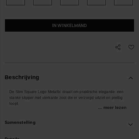
IN WINKELMAND
Beschrijving
De Slim Square Logo Metallic draait om praktische elegantie: een
slanke slipper met vierkante zool die er verzorgd uitziet en prettig
loopt.
... meer lezen
Je schuift ze makkelijk aan na je werk, naar het strand of de stad in.
De lichte zool en fijne bandjes maken ze geschikt voor warme dagen
Samenstelling
waarop je veel loopt, zonder dat je hoeft na te denken over wisselen
van schoenen.
Details