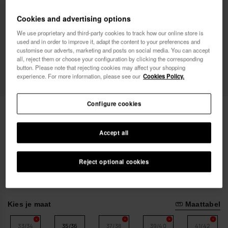
Vrouw
Man
Cookies and advertising options
We use proprietary and third-party cookies to track how our online store is
Ik wil commerciële berichten ontvangen, in om het
used and in order to improve it, adapt the content to your preferences and
even welk formaat. Ik heb het
Privacybeleid
gelezen
customise our adverts, marketing and posts on social media. You can accept
en ga ermee akkoord.
all, reject them or choose your configuration by clicking the corresponding
button. Please note that rejecting cookies may affect your shopping
experience. For more information, please see our
Cookies Policy.
ik wil 10% korting
Configure cookies
Havaianas Square Logo Metallic
€ 34,00
Accept all
Al je bestellingen GRATIS BEZORGD
Reject optional cookies
Kies je maat
Maattabel
33/34
35/36
37/38
39/40
41/42