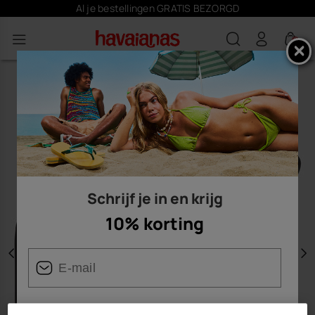
Al je bestellingen GRATIS BEZORGD
0
Schrijf je in en krijg
10% korting
Vorige
V