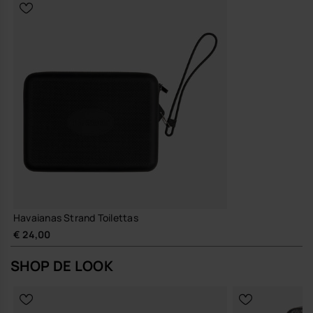
Kwaliteit en duurzaamheid
Stevige siliconenconstructie die lang meegaat en eenvoudig
schoon te maken is, zodat je hem seizoen na seizoen blijft
gebruiken
Zo heb je een strandtas die je niet alleen meeneemt op zonnige
dagen, maar waar je het hele jaar door op kunt rekenen.
Koop online via www.havaianas-store.com, de officiële Havaianas-
winkel in België, en geef je stijl een upgrade.
Havaianas Strand Toilettas
€ 24,00
SHOP DE LOOK