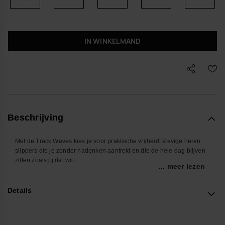
IN WINKELMAND
Beschrijving
Met de Track Waves kies je voor praktische vrijheid: stevige heren
slippers die je zonder nadenken aantrekt en die de hele dag blijven
zitten zoals jij dat wilt.
... meer lezen
De brede, afgeronde band zorgt dat je voet goed op zijn plek blijft, of
je nu door de stad loopt, naar het strand gaat of gewoon thuis heen
Details
en weer loopt. De golvende structuur op het voetbed geeft net dat
beetje extra comfort, terwijl de robuuste profielzool zorgt voor grip en
stabiliteit op verschillende ondergronden.