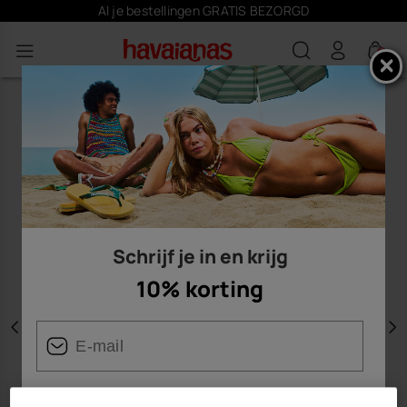
Al je bestellingen GRATIS BEZORGD
0
Schrijf je in en krijg
10% korting
Vorige
V