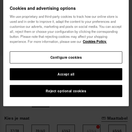
Vrouw
Man
Cookies and advertising options
We use proprietary and third-party cookies to track how our online store is
Ik wil commerciële berichten ontvangen, in om het
used and in order to improve it, adapt the content to your preferences and
customise our adverts, marketing and posts on social media. You can accept
even welk formaat. Ik heb het
Privacybeleid
gelezen
all, reject them or choose your configuration by clicking the corresponding
en ga ermee akkoord.
button. Please note that rejecting cookies may affect your shopping
experience. For more information, please see our
Cookies Policy.
ik wil 10% korting
Configure cookies
Havaianas Track Waves
€ 20,00
Accept all
Al je bestellingen GRATIS BEZORGD
Reject optional cookies
Kies je maat
Maattabel
37/38
39/40
41/42
43/44
45/46