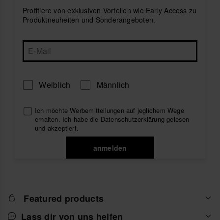
für Herren
, oder unsere gesamte Auswahl an
Herren-
Flip-Flops von Havaianas
,
Slides
oder – wenn du magst
Profitiere von exklusiven Vorteilen wie Early Access zu
–
Espadrilles für Herren
erkunden. Finde deinen
Produktneuheiten und Sonderangeboten.
perfekten Stil.
Weiblich
Männlich
Ich möchte Werbemitteilungen auf jeglichem Wege
erhalten. Ich habe die
Datenschutzerklärung
gelesen
und akzeptiert.
anmelden
Featured products
Lass dir von uns helfen