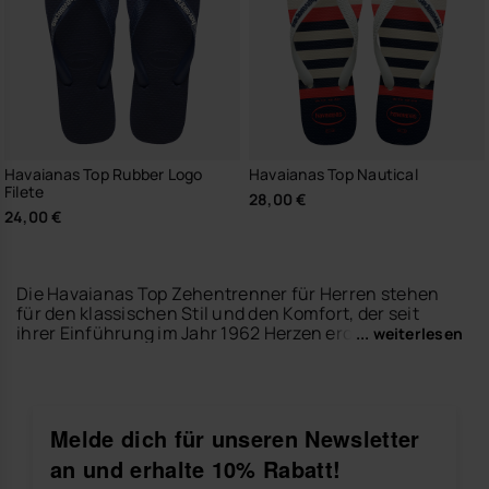
Havaianas Top Rubber Logo
Havaianas Top Nautical
Filete
28,00 €
24,00 €
Die Havaianas Top Zehentrenner für Herren stehen
für den klassischen Stil und den Komfort, der seit
ihrer Einführung im Jahr 1962 Herzen erobert. Ihr
... weiterlesen
zeitloses, robustes und vielseitiges Design macht sie
zu einem unverzichtbaren Sommer-Basic. Ob am
Strand, in der Stadt oder im Alltag – sie bieten Freiheit
bei jedem Schritt.
Melde dich für unseren Newsletter
Neben der Top-Kollektion kannst du weitere ikonische
an und erhalte 10% Rabatt!
Modelle entdecken, wie die
Brasil Logo Zehentrenner