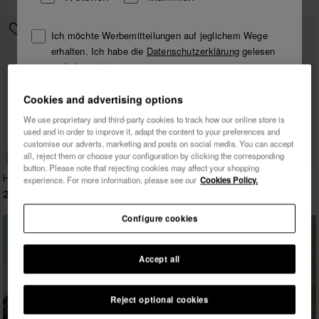
Ich möchte Werbemitteilungen auf jeglichem Wege
erhalten. Ich habe die
Datenschutzerklärung
gelesen
und akzeptiert.
Cookies and advertising options
Ich möchte 10% Rabatt
We use proprietary and third-party cookies to track how our online store is
used and in order to improve it, adapt the content to your preferences and
customise our adverts, marketing and posts on social media. You can accept
all, reject them or choose your configuration by clicking the corresponding
BESTSELLER
button. Please note that rejecting cookies may affect your shopping
Havaianas Top
Havaianas Top
experience. For more information, please see our
Cookies Policy.
22,00 €
22,00 €
Configure cookies
Accept all
Reject optional cookies