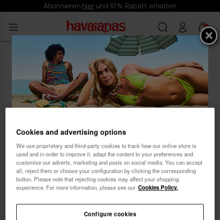
Abonnieren
hier
und 10% Rabatt erhalten
0
Es wurden keine Produkte
gefunden
""
Cookies and advertising options
Abonnieren und
We use proprietary and third-party cookies to track how our online store is
10% Rabatt erhalten
{0} Ergebnisse
used and in order to improve it, adapt the content to your preferences and
customise our adverts, marketing and posts on social media. You can accept
all, reject them or choose your configuration by clicking the corresponding
button. Please note that rejecting cookies may affect your shopping
experience. For more information, please see our
Cookies Policy.
...Unser Produktratgeber bringt dich zum
passenden Modell! 😊 🏖
Configure cookies
Weiblich
Männlich