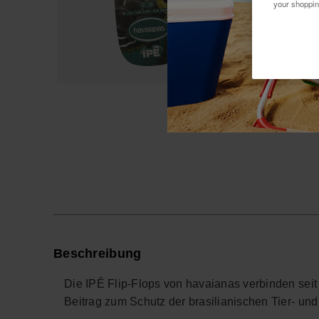
your shoppin
Beschreibung
Die IPÊ Flip-Flops von havaianas verbinden seit
Beitrag zum Schutz der brasilianischen Tier- und