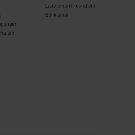
Lade einen Freund ein
g
Ethikkanal
ngungen
chaften