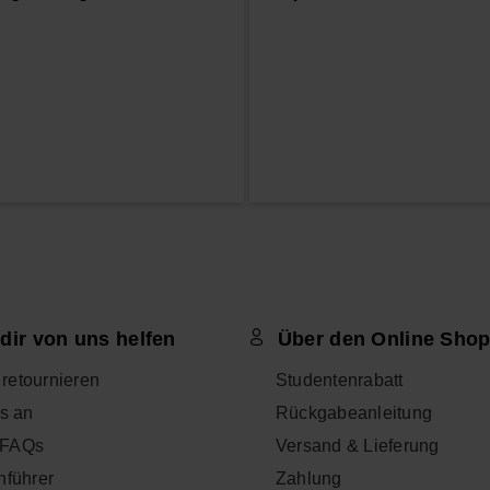
dir von uns helfen
Über den Online Sho
l retournieren
Studentenrabatt
s an
Rückgabeanleitung
- FAQs
Versand & Lieferung
nführer
Zahlung