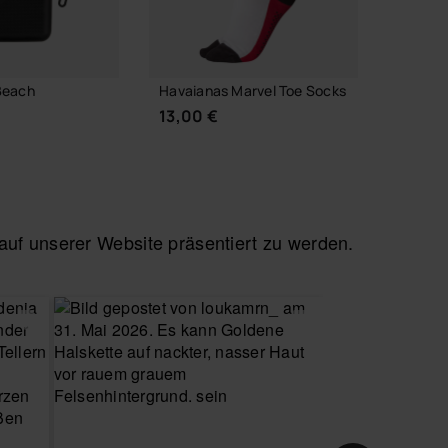
Beach
Havaianas Marvel Toe Socks
Havaia
13,00 €
7,90 
IN
f unserer Website präsentiert zu werden.
 WARENKORB
WÄHLE DEINE GRÖSSE