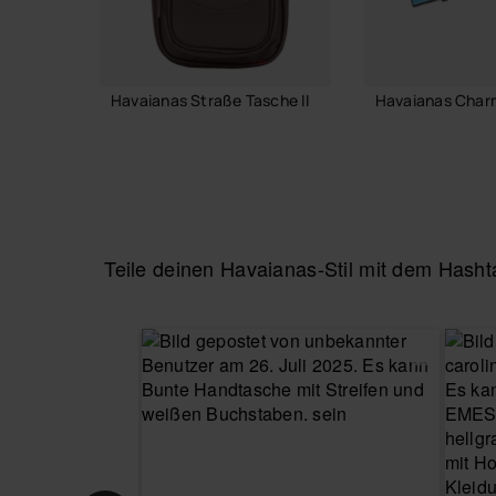
Kaufe online auf www.havaianas-store.com, dem 
deinen Stil auf das nächste Level.
Havaianas Straße Tasche II
Havaianas Charm
24,00 €
6,90 €
IN DEN WARENKORB
IN DEN WA
Teile deinen Havaianas-Stil mit dem Has