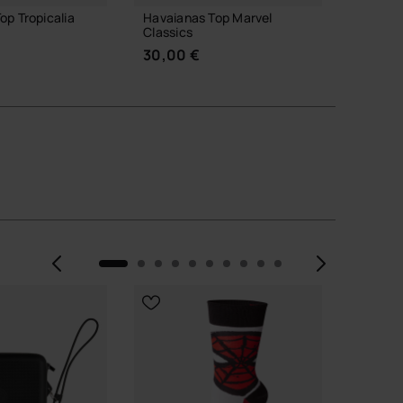
op Tropicalia
Havaianas Top Marvel
Havaia
Classics
Classic
30,00 €
30,00
EINE GRÖSSE
WÄHLE DEINE GRÖSSE
WÄH
Vorherige
Weite