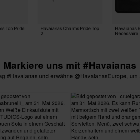
offiziellen Havaianas-Shop in Deutschland, und bring
s Top Pride
Havaianas Charms Pride Top
Havaianas 
2
Necessaire
4,90 €
24,00 €
Markiere uns mit #Havaianas
RENKORB
htag #Havaianas und erwähne @HavaianasEurope, um au
IN DEN WARENKORB
IN DEN