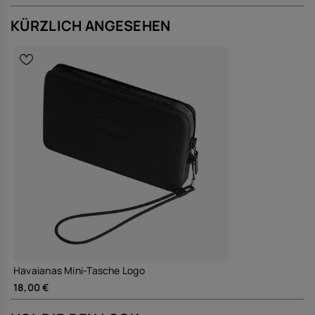
Du trägst die kompakte Silikon-Tasche solo am Handgelenk, als
farbigen Akzent zu schlichten Looks oder als geordnete Innentasche
KÜRZLICH ANGESEHEN
in Rucksack oder Shopper – besonders praktisch, wenn du schnell
auf das Wesentliche zugreifen möchtest.
Qualität und Verantwortung
Langlebiges Silikonmaterial, das formstabil bleibt und durch
seine robuste Verarbeitung für langfristige Nutzung ausgelegt
ist
Eine kleine Tasche, auf die du dich jeden Tag verlassen kannst – klar
gestaltet, funktional und bereit für deinen Alltag.
Kaufe online auf www.havaianas-store.com, dem offiziellen
Havaianas-Shop in Deutschland, und bring deinen Stil auf das
nächste Level.
Havaianas Mini-Tasche Logo
18,00 €