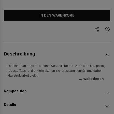
IN DEN WARENKORB
Beschreibung
Die Mini Bag Logo ist auf das Wesentliche reduziert: eine kompakte,
robuste Tasche, die Kleinigkeiten sicher zusammenhält und dabei
klar strukturiert bleibt.
... weiterlesen
Geldbörse, Schlüssel, Kopfhörer oder Smartphone – alles findet
seinen festen Platz und bleibt dank Reißverschluss zuverlässig
Komposition
geschützt. Die Handgelenksschlaufe sorgt dafür, dass du die Tasche
im Alltag schnell greifen, tragen oder in einer größeren Tasche
sichern kannst.
Details
Das vollständig aus Silikon gefertigte Design ist leicht, formstabil und