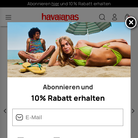
Abonnieren
hier
und 10% Rabatt erhalten
0
Abonnieren und
10% Rabatt erhalten
Vorherige
W