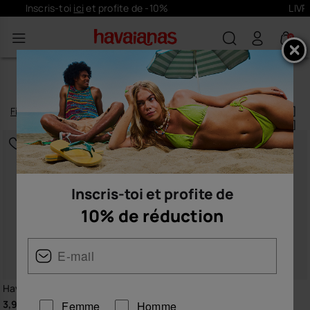
LIVRAISON OFFERTE sur toutes les commandes
0
ACCESSOIRES
Filtrer
et
trier
137
produits
|
Inscris-toi et profite de
10% de réduction
Havaianas Top Charms Flags
Havaianas Canga Tropicalia
Vibes II
3,90 €
Femme
Homme