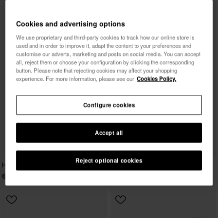
Cookies and advertising options
We use proprietary and third-party cookies to track how our online store is
used and in order to improve it, adapt the content to your preferences and
customise our adverts, marketing and posts on social media. You can accept
all, reject them or choose your configuration by clicking the corresponding
button. Please note that rejecting cookies may affect your shopping
experience. For more information, please see our
Cookies Policy.
Configure cookies
Accept all
Reject optional cookies
Havaianas Charms Top
6,90 €