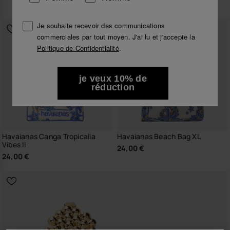
24,00 €
Je souhaite recevoir des communications
commerciales par tout moyen. J'ai lu et j'accepte la
Politique de Confidentialité
.
je veux 10% de
réduction
Havaianas Canga Tropicalia
Havaianas Beach Bag XL
Vibes II
24,00 €
24,00 €