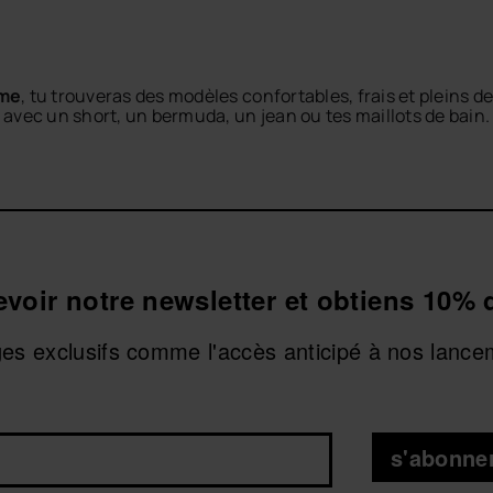
mme
, tu trouveras des modèles confortables, frais et pleins 
r avec un short, un bermuda, un jean ou tes maillots de bain.
 détails modernes et l'esprit relax de la marque. Porte-les 
CHOISIR TAILLE
CHOISIR TAILLE
uve la pièce polyvalente qui t'accompagnera à la plage, en v
cevoir notre newsletter et obtiens 10% 
ges exclusifs comme l'accès anticipé à nos lance
s'abonne