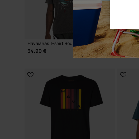
Havaianas T-shirt Round Patch Coqueiro
Havaianas
34,90 €
29,90 
CHOISIR TAILLE