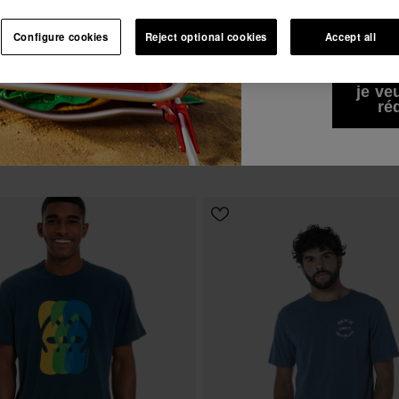
Je souhaite rece
Voir tous
Abonne-toi à Havaianas et profite d'avantages exclusifs.
commerciales par 
Configure cookies
Reject optional cookies
Accept all
j'accepte la
Polit
Rejoins-nous et économise 10%.
-10% SUR TA 1ÈRE COMMANDE !
je ve
Abonne-toi à Havaianas et profite d'avantages exclusifs.
ré
 T-Shirt Bicolour Flip Flop
Havaianas T-shirt Ipe Puma
Rejoins-nous et économise 10%.
€
29,90 €
CHOISIR TAILLE
CHOISIR TAILLE