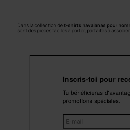
Dans la collection de
t-shirts havaianas pour ho
sont des pièces faciles à porter, parfaites à associe
Découvre des t-shirts au style décontracté, avec des
homme
préférées pour un style estival confortable.
Explore les t-shirts pour homme de havaianas et tro
Inscris-toi pour re
Tu bénéficieras d'avanta
promotions spéciales.