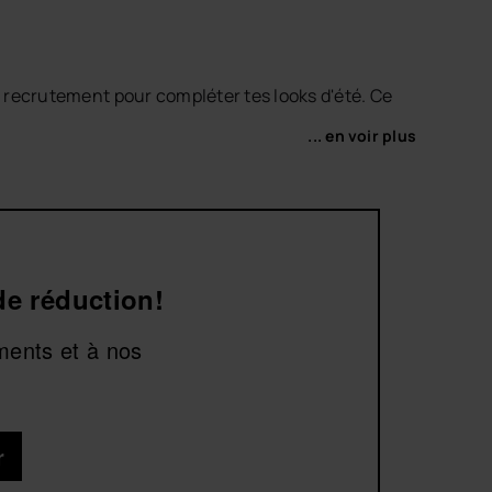
de recrutement pour compléter tes looks d'été. Ce
... en voir plus
avec tes
tongs pour homme
ou tes
slides pour
ille ou en vacances.
de réduction!
ments et à nos
r