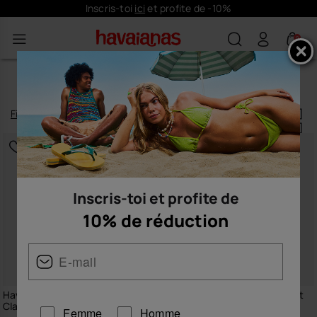
Inscris-toi
ici
et profite de -10%
0
SHORTS DE BAIN HOMME
Filtrer
et
trier
12
produits
|
Inscris-toi et profite de
10% de réduction
Havaianas Short De Bain Hava
Havaianas Short de Bain Short
Classic
Hava Classics
Femme
Homme