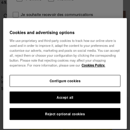
49,90 €
49,90 €
Je souhaite recevoir des communications
commerciales par tout moyen. J'ai lu et j'accepte la
Politique de Confidentialité
.
Cookies and advertising options
We use proprietary and third-party cookies to track how our online store is
je veux 10% de
used and in order to improve it, adapt the content to your preferences and
réduction
customise our adverts, marketing and posts on social media. You can accept
all, reject them or choose your configuration by clicking the corresponding
button. Please note that rejecting cookies may affect your shopping
experience. For more information, please see our
Cookies Policy.
Havaianas Short De Bain
Havaianas Short de Bain Short
Configure cookies
Imprimé Tucano
Hava Classics
54,90 €
49,90 €
Accept all
Reject optional cookies