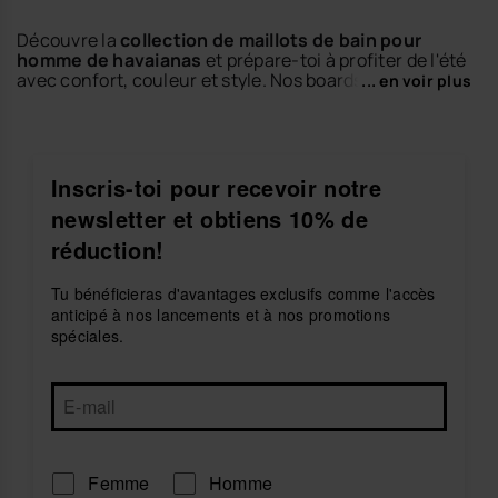
Découvre la
collection de maillots de bain pour
homme de havaianas
et prépare-toi à profiter de l'été
avec confort, couleur et style. Nos boardshorts sont
... en voir plus
conçus pour les journées à la plage, les moments à la
piscine et les vacances au bord de l'eau.
Faciles à porter et à associer, ils s'accordent
parfaitement avec tes
tongs pour homme
,
slides
Inscris-toi pour recevoir notre
pour homme
ou
sacs pour homme
préférés. Choisis
newsletter et obtiens 10% de
ton modèle favori et crée un look d'été décontracté
avec l'esprit havaianas.
réduction!
Explore les boardshorts de havaianas et savoure
Tu bénéficieras d'avantages exclusifs comme l'accès
chaque moment sous le soleil en toute liberté.
anticipé à nos lancements et à nos promotions
spéciales.
Femme
Homme