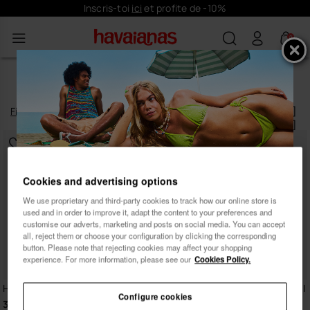
Inscris-toi
ici
et profite de -10%
0
SURVÊTEMENTS FEMME
Filtrer
et
trier
4
produits
|
Cookies and advertising options
Inscris-toi et profite de
We use proprietary and third-party cookies to track how our online store is
10% de réduction
used and in order to improve it, adapt the content to your preferences and
customise our adverts, marketing and posts on social media. You can accept
all, reject them or choose your configuration by clicking the corresponding
button. Please note that rejecting cookies may affect your shopping
experience. For more information, please see our
Cookies Policy.
Havaianas Sweatshorts Classic
Havaianas Sweater W Classics II
Configure cookies
34,90 €
39,90 €
Femme
Homme