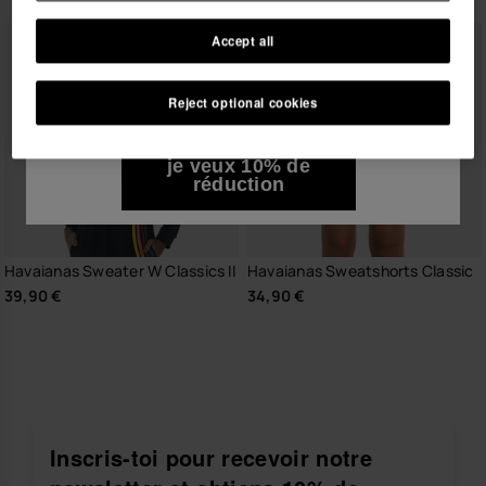
Accept all
Je souhaite recevoir des communications
commerciales par tout moyen. J'ai lu et j'accepte la
Politique de Confidentialité
.
Reject optional cookies
je veux 10% de
réduction
Havaianas Sweater W Classics II
Havaianas Sweatshorts Classic
39,90 €
34,90 €
Inscris-toi pour recevoir notre