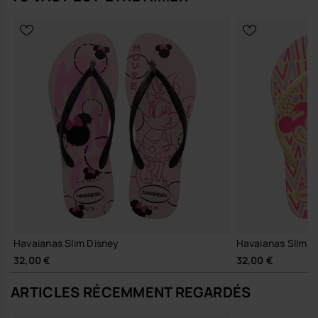
Set de charms inspiré de Minnie Mouse avec design iconique
Disney.
Faciles à fixer et retirer sur les modèles Havaianas Slim
compatibles.
Design léger, résistant et collector.
Parfaits pour personnaliser vos sandales avec une touche fun.
Quantité : 2 Charms.
Achète en ligne sur www.havaianas-store.com, la boutique officielle
Havaianas en France, et fais passer ton style au niveau supérieur.
Havaianas Slim Disney
Havaianas Slim D
32,00 €
32,00 €
ARTICLES RÉCEMMENT REGARDÉS