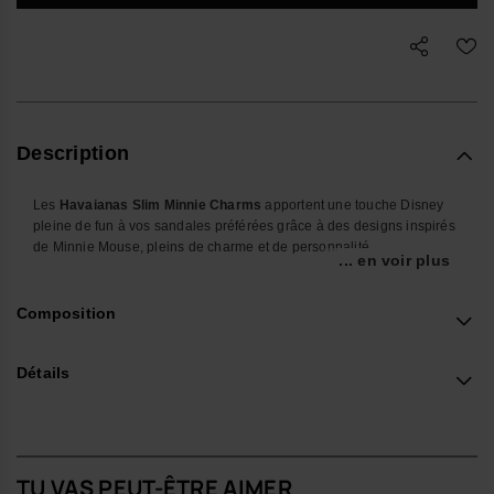
Description
Les
Havaianas Slim Minnie Charms
apportent une touche Disney
pleine de fun à vos sandales préférées grâce à des designs inspirés
de Minnie Mouse, pleins de charme et de personnalité.
... en voir plus
Parfaits pour les fans Disney de tous âges, ces charms collector
permettent de personnaliser les modèles compatibles Havaianas
Composition
Slim avec une touche iconique et amusante. Légers, faciles à fixer et
pleins de style, ils complètent parfaitement les looks d’été et du
quotidien.
Détails
Que vous souhaitiez customiser vos sandales ou enrichir votre
collection de charms, les Minnie Charms ajoutent toute la magie
intemporelle de Disney à chacun de vos pas.
TU VAS PEUT-ÊTRE AIMER
Détails du Produit