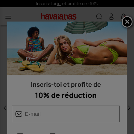
Inscris-toi
ici
et profite de -10%
0
Inscris-toi et profite de
10% de réduction
Précédent
S