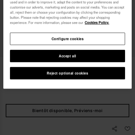
used and in order to improve it, adapt the content to your preferences and
Femme
Homme
customise our adverts, marketing and posts on social media. You can accept
all, reject them or choose your configuration by clicking the corresponding
button. Please note that rejecting cookies may affect your shopping
Je souhaite recevoir des communications
experience. For more information, please see our
Cookies Policy.
commerciales par tout moyen. J'ai lu et j'accepte la
Politique de Confidentialité
.
Configure cookies
je veux 10% de
réduction
Accept all
Havaianas Charms Top Spiderman
3,90 €
Reject optional cookies
LIVRAISON OFFERTE. 48 dernières heures!
Bientôt disponible, Préviens-moi