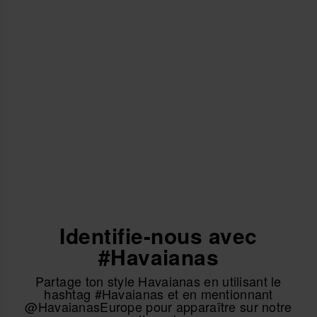
Facile à fixer et à retirer sur les modèles Havaianas
compatibles.
Design léger, résistant et collector.
Parfait pour personnaliser vos tongs avec une touche fun et
originale.
Quantité : 1 Charm.
Achète en ligne sur www.havaianas-store.com, la boutique officielle
Havaianas en France, et fais passer ton style au niveau supérieur.
Identifie-nous avec
#Havaianas
Partage ton style Havaianas en utilisant le
hashtag #Havaianas et en mentionnant
@HavaianasEurope pour apparaître sur notre