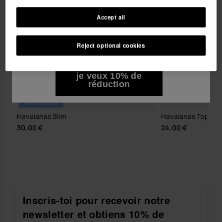
Accept all
Je souhaite recevoir des communications
commerciales par tout moyen. J'ai lu et j'accepte la
Reject optional cookies
Politique de Confidentialité
.
je veux 10% de
réduction
BESTSELLER
Havaianas Slim
Havaianas Top Tir
30,00 €
24,00 €
Inscris-toi pour recevoir notre
newsletter et obtiens 10% de