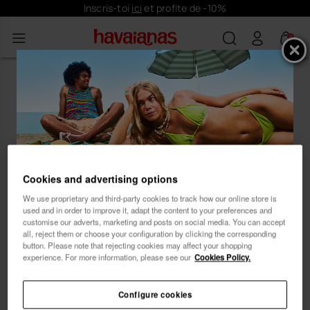
Inscris-toi
ici
et profite de -10%
0
Oups ! Il semble que tu aies atterri
sur une plage déserte de notre
magasin Havaianas.
Cookies and advertising options
Inscris-toi et profite de
... Laisse notre conseiller en produits te guider
We use proprietary and third-party cookies to track how our online store is
vers ton style idéal. 😊 🏖
10% de réduction
used and in order to improve it, adapt the content to your preferences and
customise our adverts, marketing and posts on social media. You can accept
all, reject them or choose your configuration by clicking the corresponding
button. Please note that rejecting cookies may affect your shopping
experience. For more information, please see our
Cookies Policy.
Configure cookies
Femme
Homme