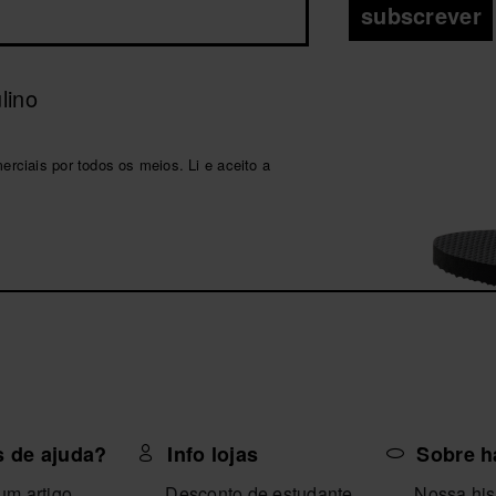
subscrever
lino
ciais por todos os meios. Li e aceito a
s de ajuda?
Info lojas
Sobre h
um artigo
Desconto de estudante
Nossa his