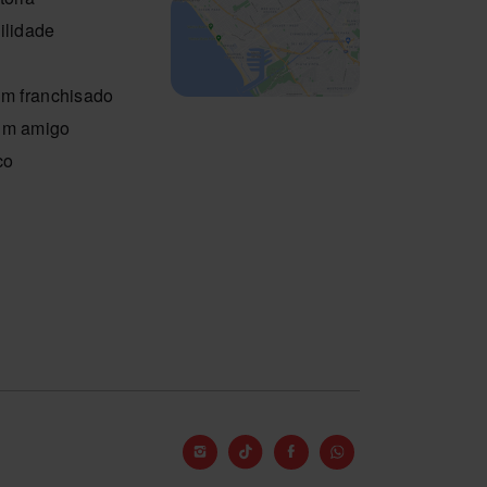
ilidade
um franchisado
um amigo
co