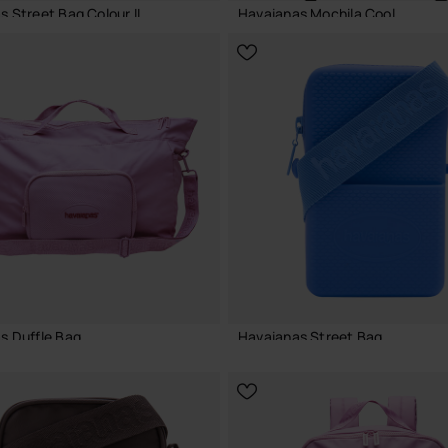
 Street Bag Colour II
Havaianas Mochila Cool
31,99 €
ADICIONAR AO CESTO
ADICIONAR AO CESTO
s Duffle Bag
Havaianas Street Bag
21,99 €