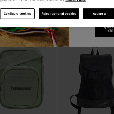
Desejo receber c
Ver tudo
Subscreve a Havaianas e aproveita vantagens
todos os meios. L
exclusivas.
Privacidade
.
Configure cookies
Reject optional cookies
Accept all
Ver
-10% NA TUA 1ª COMPRA
Entra e Poupa 10%
quer
Subscreve a Havaianas e aproveita vantagens
de
exclusivas.
s Mini Bolsa Logo
Havaianas Necessaire Praia
23,99 €
Entra e Poupa 10%
ADICIONAR AO CESTO
ADICIONAR AO CESTO