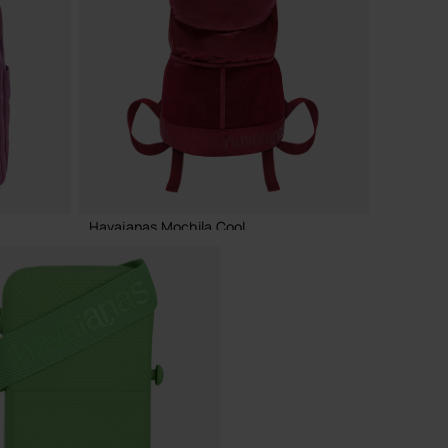
ADICIONAR AO CESTO
Havaianas Mochila Cool
31,99 €
ADICIONAR AO CESTO