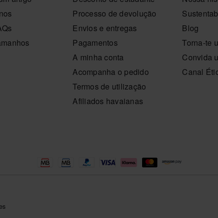
-nos
Processo de devolução
Sustentab
FAQs
Envios e entregas
Blog
tamanhos
Pagamentos
Torna-te 
A minha conta
Convida 
Acompanha o pedido
Canal Éti
Termos de utilização
Afiliados havaianas
ies