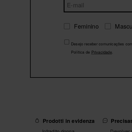
Feminino
Mascu
Desejo receber comunicações comer
Política de
Privacidade
.
Prodotti in evidenza
Precisa
Infradito donna
Devolver 