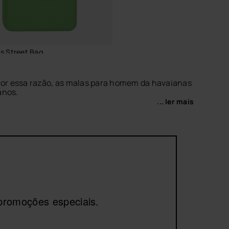
s Street Bag
€
 Por essa razão, as malas para homem da havaianas
anos.
... ler mais
 teus
chinelos de homem
ou as tuas
slides de
ADICIONAR AO CESTO
promoções especiais.