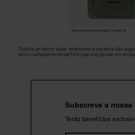
Havaianas Mochila Colors II
39,99 €
Toalha, protetor solar, telemóvel e carteira são 
são o complemento perfeito para te ajudar a transpo
Descobre designs práticos, confortáveis e fáceis 
homem
favoritas para completar um outfit funcional
ADICIONAR AO CEST
Subscreve a nossa 
Terás benefícios exclus