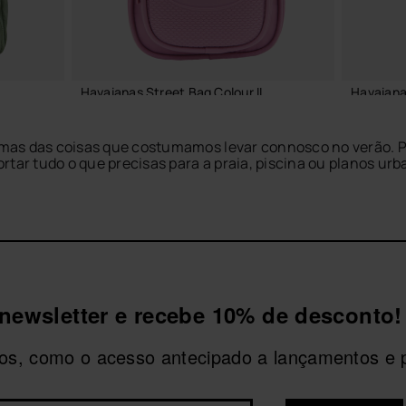
Havaianas Street Bag Colour II
Havaiana
23,99 €
22,00 
algumas das coisas que costumamos levar connosco no verão.
rtar tudo o que precisas para a praia, piscina ou planos urb
de combinar com qualquer look de temporada. Usa-as com os
 e cheio de estilo.
O
ADICIONAR AO CESTO
newsletter e recebe 10% de desconto!
ivos, como o acesso antecipado a lançamentos e 