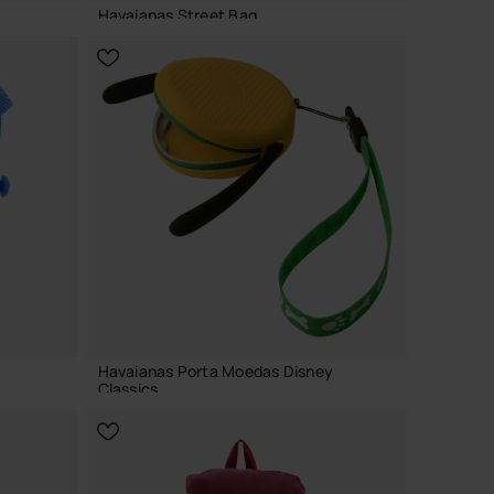
Havaianas Street Bag
21,99 €
ADICIONAR AO CESTO
Havaianas Porta Moedas Disney
Classics
17,00 €