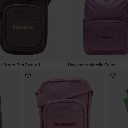
ADICIONAR AO CESTO
ADICIONAR AO CESTO
 Street Bag Colour II
Havaianas Mochila Colors II
39,99 €
ADICIONAR AO CESTO
ADICIONAR AO CESTO