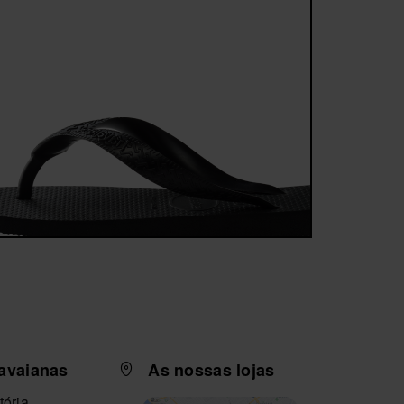
avaianas
As nossas lojas
tória