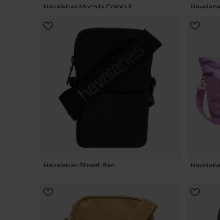
Havaianas Mochila Colors II
Havaianas
39,99 €
23,99 €
ADICIONAR AO CESTO
Havaianas Street Bag
Havaiana
21,99 €
54,99 €