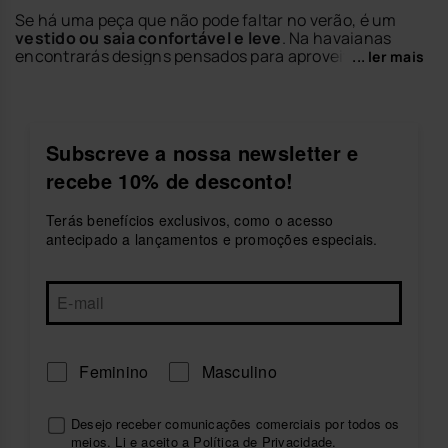
Se há uma peça que não pode faltar no verão, é um
vestido ou saia confortável e leve
. Na havaianas
encontrarás designs pensados para aproveitar os dias
... ler mais
de calor com frescura, movimento e um estilo
descontraído perfeito para a estação.
Descobre vestidos e saias ideais para planos de praia,
escapadas, passeios ou looks casuais de cidade.
Subscreve a nossa newsletter e
Combina-os com as tuas
sandálias de mulher
ou os
recebe 10% de desconto!
teus
chinelos de mulher
favoritos para criares outfits
cómodos e cheios de personalidade.
Terás benefícios exclusivos, como o acesso
Explora a coleção de vestidos e saias da havaianas e
antecipado a lançamentos e promoções especiais.
encontra a peça perfeita para viveres o verão com
estilo.
Feminino
Masculino
Desejo receber comunicações comerciais por todos os
meios. Li e aceito a Política de
Privacidade
.