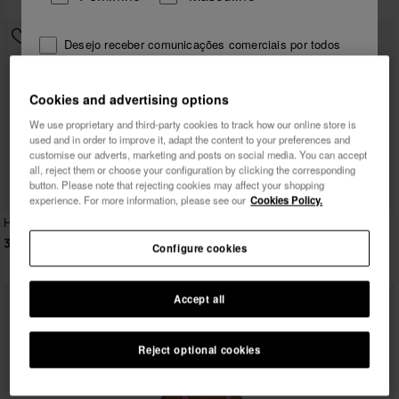
Desejo receber comunicações comerciais por todos
os meios. Li e aceito a Política de
Privacidade
.
Cookies and advertising options
We use proprietary and third-party cookies to track how our online store is
quero 10% de desconto
used and in order to improve it, adapt the content to your preferences and
customise our adverts, marketing and posts on social media. You can accept
all, reject them or choose your configuration by clicking the corresponding
button. Please note that rejecting cookies may affect your shopping
experience. For more information, please see our
Cookies Policy.
Havaianas Vestido Curto Viagem
Havaianas Vestido Comprido
Estampado Animal
39,90 €
Configure cookies
49,90 €
Accept all
Reject optional cookies