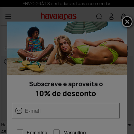
ENVIO GRÁTIS em todas as tuas encomendas
VESTIDOS MULHER
Filtro
e
ordenar
12
produtos
|
Subscreve e aproveita o
10% de desconto
Havaianas Vestido Senses
Havaianas Vestido Curto Viagem
49,90 €
39,90 €
Feminino
Masculino