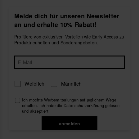
Entdecke farbenfrohe
Strandtücher
für Strand und
Pool, praktische
Schlüsselanhänger
, stylische
Melde dich für unseren Newsletter
Taschen
für alle deine Sommer-Essentials und coole
an und erhalte 10% Rabatt!
Luftmatratzen
für entspannte Tage in der Sonne.
Inspiriert vom brasilianischen Lebensgefühl
Profitiere von exklusiven Vorteilen wie Early Access zu
verbinden die Accessoires von havaianas Komfort,
Produktneuheiten und Sonderangeboten.
Funktionalität und lässigen Stil. Denn havaianas ist
nicht nur eine Marke, sondern ein Lebensstil.
Außerdem passen die Damen-Accessoires von
havaianas perfekt zu weiteren Must-haves der
Kollektion, wie der
Beachwear für Damen
, den
Espadrilles
, den
Sandalen
oder den
Flip-Flops für
Weiblich
Männlich
Damen
.
Ich möchte Werbemitteilungen auf jeglichem Wege
erhalten. Ich habe die
Datenschutzerklärung
gelesen
und akzeptiert.
anmelden