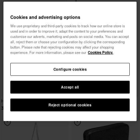
Cookies and advertising options
We use proprietary and third-party cookies to track how our online store is
used and in order to improve it, adapt the content to your preferences and
customise our adverts, marketing and posts on social media. You can accept
all, reject them or choose your configuration by clicking the corresponding
button. Please note that rejecting cookies may affect your shopping
experience. For more information, please see our
Cookies Policy.
Configure cookies
Accept all
Havaianas Top Charms Flags
Reject optional cookies
3,90 €