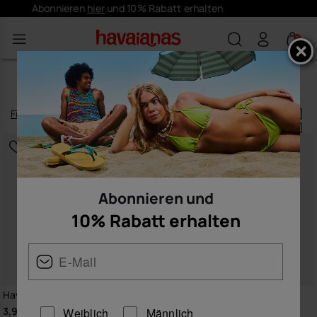
Gratis versand für Deine Bestellungen
0
ACCESSOIRES
Filtern
und
sortieren
137
Produkte
|
Abonnieren und
10% Rabatt erhalten
Havaianas Top Charms Flags
Havaianas Boho Bag
3,90 €
55,00 €
Weiblich
Männlich