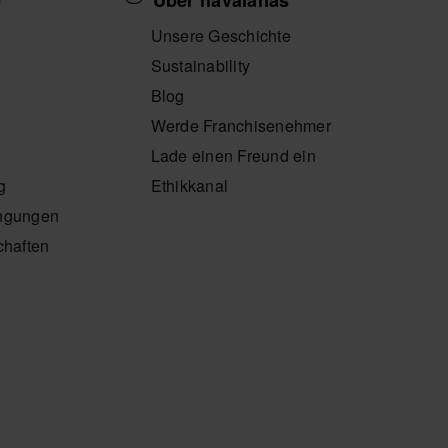
p
Über havaianas
Unsere Geschichte
Sustainability
Blog
Werde Franchisenehmer
Lade einen Freund ein
g
Ethikkanal
ngungen
chaften