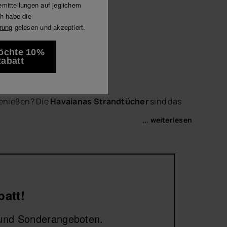
mitteilungen auf jeglichem
Luna
h habe die
rung
gelesen und akzeptiert.
e anzeigen
öchte 10%
abatt
genießen? Die
Havaianas Strandtücher
sind das
... weiterlesen
ntspannten Tagen begleiten. Kombiniere sie mit
 Stil zu genießen.
batt!
n und Sonderangeboten.