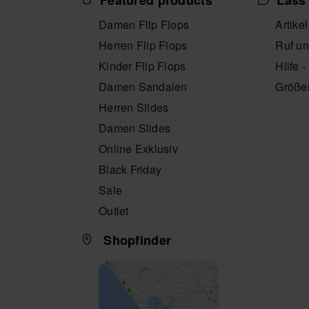
Featured products
Lass 
Damen Flip Flops
Artike
Herren Flip Flops
Ruf un
Kinder Flip Flops
Hilfe 
Damen Sandalen
Größe
Herren Slides
Damen Slides
Online Exklusiv
Black Friday
Sale
Outlet
Shopfinder