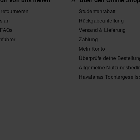
dir von uns helfen
Über den Online Sho
l retournieren
Studentenrabatt
s an
Rückgabeanleitung
- FAQs
Versand & Lieferung
nführer
Zahlung
Mein Konto
Überprüfe deine Bestellun
Allgemeine Nutzungsbedi
Havaianas Tochtergesells