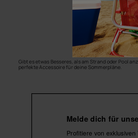
Gibt es etwas Besseres, als am Strand oder Pool 
perfekte Accessoire für deine Sommerpläne.
Entdecke bequeme, praktische und farbenfrohe Desig
deinen liebsten
Herren-Flip-Flops
und Accessoires
Erkunde die Strandtücher für Herren von Havaianas
Melde dich für unse
Profitiere von exklusive