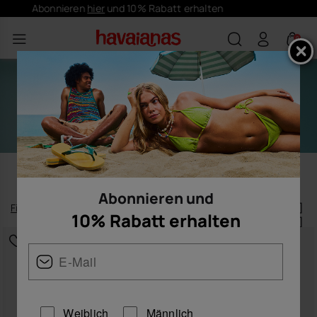
Kostenloser Versand - Ab 50€
0
PERSONALISIERUNG
Abonnieren und
Filtern
und
sortieren
10% Rabatt erhalten
53
Produkte
|
Weiblich
Männlich