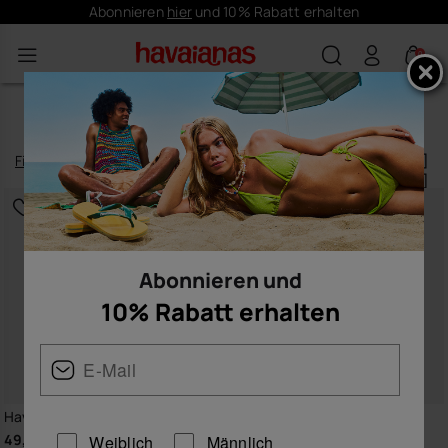
Abonnieren
hier
und 10% Rabatt erhalten
0
HERREN-BADESHORTS
Filtern
und
sortieren
12
Produkte
|
Abonnieren und
10% Rabatt erhalten
Havaianas Boardshorts Classic
Havaianas Boardshorts New
Stripes Exp
49,90 €
Weiblich
Männlich