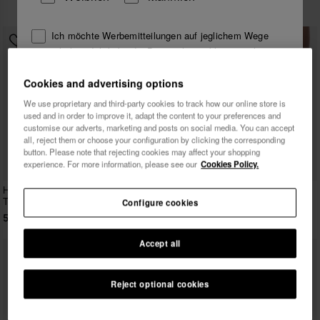
49,90 €
Ich möchte Werbemitteilungen auf jeglichem Wege
erhalten. Ich habe die
Datenschutzerklärung
gelesen
und akzeptiert.
Cookies and advertising options
We use proprietary and third-party cookies to track how our online store is
Ich möchte 10% Rabatt
used and in order to improve it, adapt the content to your preferences and
customise our adverts, marketing and posts on social media. You can accept
all, reject them or choose your configuration by clicking the corresponding
button. Please note that rejecting cookies may affect your shopping
experience. For more information, please see our
Cookies Policy.
Havaianas Mid Boardshorts
Havaianas Boardshorts New
Tucano
Stripes Exp
Configure cookies
54,90 €
49,90 €
Accept all
Reject optional cookies