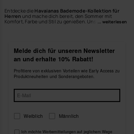
Entdecke die
Havaianas Bademode-Kollektion für
Herren
und mache dich bereit, den Sommer mit
Komfort, Farbe und Stil zu genießen. Unsere
... weiterlesen
Boardshorts wurden für Strandtage, Pool-Pläne und
den Urlaub am Wasser entworfen.
Sie sind bequem zu tragen und leicht zu kombinieren
– die perfekte Ergänzung zu deinen liebsten
Herren-
Melde dich für unseren Newsletter
Flip-Flops
,
Herren-Slides
oder
Herren-Taschen
.
an und erhalte 10% Rabatt!
Wähle dein Lieblingsdesign und kreiere einen
entspannten Look mit dem unverwechselbaren
Havaianas-Spirit.
Profitiere von exklusiven Vorteilen wie Early Access zu
Produktneuheiten und Sonderangeboten.
Erkunde die Boardshorts für Herren von Havaianas
und genieße jeden sonnigen Tag mit Freiheit und
Komfort.
Weiblich
Männlich
Ich möchte Werbemitteilungen auf jeglichem Wege