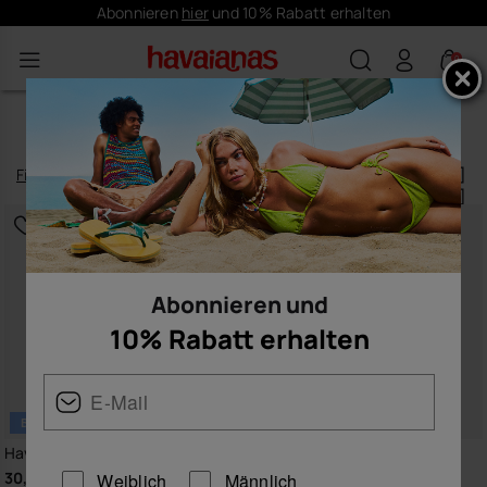
Gratis versand für Deine Bestellungen
0
SCHUHE DAMEN
Filtern
und
sortieren
253
Produkte
|
Abonnieren und
10% Rabatt erhalten
BESTSELLER
Havaianas Slim
Havaianas Top Tiras
30,00 €
24,00 €
Weiblich
Männlich