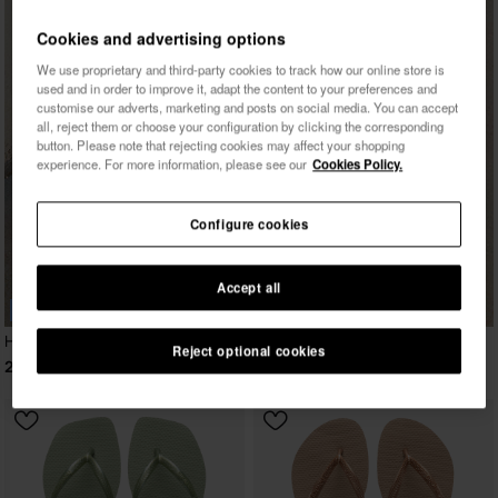
Cookies and advertising options
We use proprietary and third-party cookies to track how our online store is
used and in order to improve it, adapt the content to your preferences and
customise our adverts, marketing and posts on social media. You can accept
all, reject them or choose your configuration by clicking the corresponding
button. Please note that rejecting cookies may affect your shopping
experience. For more information, please see our
Cookies Policy.
Configure cookies
Accept all
BESTSELLER
Havaianas Top
Reject optional cookies
22,00 €