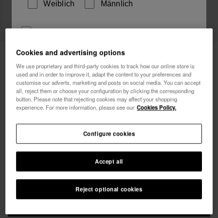
Weiblich
Männlich
Ich möchte Werbemitteilungen auf jeglichem Wege
erhalten. Ich habe die
Datenschutzerklärung
gelesen
Cookies and advertising options
Havaianas Bikini Oberseite Scoop Rib
34,90 €
und akzeptiert.
We use proprietary and third-party cookies to track how our online store is
used and in order to improve it, adapt the content to your preferences and
Gratis Versand für alle deine Bestellungen
Ich möchte 10% Rabatt
customise our adverts, marketing and posts on social media. You can accept
all, reject them or choose your configuration by clicking the corresponding
button. Please note that rejecting cookies may affect your shopping
experience. For more information, please see our
Cookies Policy.
Configure cookies
Wähle deine Größe
Accept all
xs
s
m
l
xl
Reject optional cookies
IN DEN WARENKORB