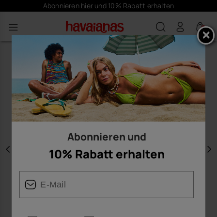
Abonnieren
hier
und 10% Rabatt erhalten
0
Abonnieren und
10% Rabatt erhalten
Vorherige
W