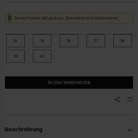
Dieses Produkt fällt groß aus. Bitte wähle eine Größe kleiner.
34
35
36
37
38
39
40
IN DEN WARENKORB
Beschreibung