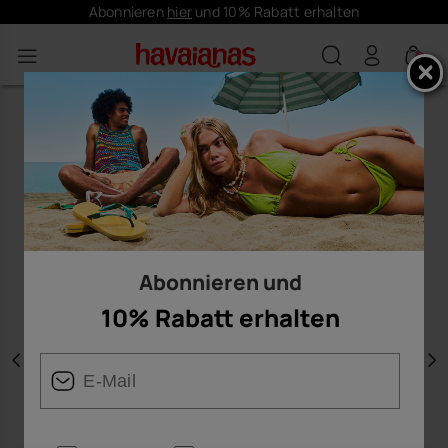
Abonnieren
hier
und 10% Rabatt erhalten
0
Abonnieren und
10% Rabatt erhalten
Vorherige
W