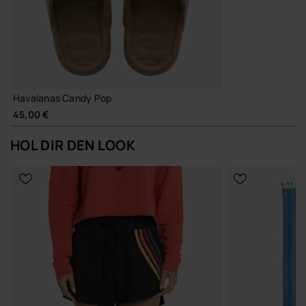
wertigen Gestaltung verbinden, begleitet dich die Candy Pop
souverän durch den Sommer.
Kaufe online auf www.havaianas-store.com, dem offiziellen
Havaianas-Shop in Deutschland, und bring deinen Stil auf das
nächste Level.
Havaianas Candy Pop
45,00 €
HOL DIR DEN LOOK