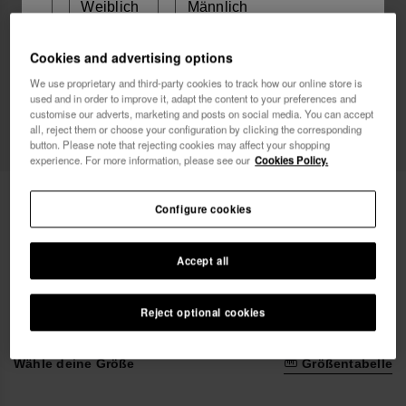
Weiblich
Männlich
Cookies and advertising options
Ich möchte Werbemitteilungen auf jeglichem Wege
erhalten. Ich habe die
Datenschutzerklärung
gelesen
We use proprietary and third-party cookies to track how our online store is
used and in order to improve it, adapt the content to your preferences and
und akzeptiert.
customise our adverts, marketing and posts on social media. You can accept
all, reject them or choose your configuration by clicking the corresponding
button. Please note that rejecting cookies may affect your shopping
Ich möchte 10% Rabatt
experience. For more information, please see our
Cookies Policy.
Havaianas Candy Pop
45,00 €
Configure cookies
Gratis Versand für alle deine Bestellungen
Accept all
Reject optional cookies
Wähle deine Größe
Größentabelle