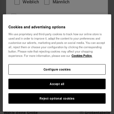
Weiblich
Männlich
Ich möchte Werbemitteilungen auf jeglichem Wege
erhalten. Ich habe die
Datenschutzerklärung
gelesen
Cookies and advertising options
und akzeptiert.
We use proprietary and third-party cookies to track how our online store is
used and in order to improve it, adapt the content to your preferences and
Ich möchte 10% Rabatt
customise our adverts, marketing and posts on social media. You can accept
all, reject them or choose your configuration by clicking the corresponding
button. Please note that rejecting cookies may affect your shopping
Havaianas Luna
32,00 €
experience. For more information, please see our
Cookies Policy.
Configure cookies
Accept all
Reject optional cookies
Wähle deine Größe
Größentabelle