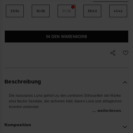
33/34
35/36
37/38
39/40
41/42
IN DEN WARENKORB
Beschreibung
Die havaianas Luna gehört zu den zentralen Silhouetten der Marke:
eine flache Sandale, die sicheren Halt, klaren Look und alltäglichen
Komfort verbindet.
... weiterlesen
Mit geschlossenem Fersenbereich und umlaufendem Riemen sitzt
der Fuß stabil, auch wenn du den ganzen Tag unterwegs bist. Die
Komposition
profilierte, rutschhemmende Sohle unterstützt dich auf