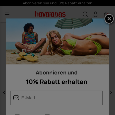
Abonnieren
hier
und 10% Rabatt erhalten
0
Abonnieren und
10% Rabatt erhalten
Vorherige
W