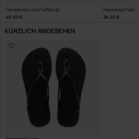
Gummimischung für zuverlässigen Komfort im Alltag
Havaianas Luna Puffed Up
Havaianas Flash 
Du kannst die Luna Sandale zu leichten Sommerkleidern, locker
40,00 €
26,00 €
geschnittenen Hosen oder Denim-Shorts kombinieren. Die
metallisch schimmernden Riemen fügen sich unkompliziert in deine
KÜRZLICH ANGESEHEN
Garderobe ein und geben schlichten Outfits eine klare, gepflegte
Note.
Qualität und Verantwortung
Robuste, langlebige Gummisohle und widerstandsfähige
Riemen für viele Saisons im Einsatz
Wenn du eine Sandale suchst, die du fast täglich tragen kannst und
die dabei zuverlässig, angenehm und unaufdringlich gestaltet ist,
begleitet dich die Luna über viele Sommer hinweg.
Kaufe online auf www.havaianas-store.com, dem offiziellen
Havaianas-Shop in Deutschland, und bring deinen Stil auf das
nächste Level.
Havaianas Luna