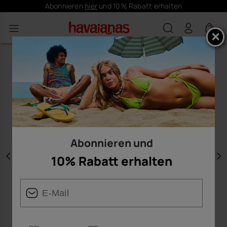
Abonnieren
hier
und 10% Rabatt erhalten
0
Abonnieren und
10% Rabatt erhalten
Vorherige
W