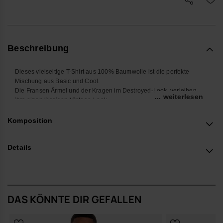
Beschreibung
Dieses vielseitige T-Shirt aus 100% Baumwolle ist die perfekte
Mischung aus Basic und Cool.
Die Fransen Ärmel und der Kragen im Destroyed-Look, verleihen
... weiterlesen
ihm einen lässigen Vintage-Look.
Dieses T-Shirt kommt mit einem minimalistischen Print, einer Palme
& einer Sonne, auf der Brust sowie einem großen Print auf dem
Komposition
Rücken sowie einer coolen Stone-Waschung.
Erhältlich in den Farben Weiß, Rot und Dunkelgrau.
Details
Kaufe online auf www.havaianas-store.com, dem offiziellen
Havaianas-Shop in Deutschland, und bring deinen Stil auf das
nächste Level.
DAS KÖNNTE DIR GEFALLEN