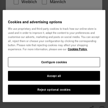
Weiblich
Männlich
Ich möchte Werbemitteilungen auf jeglichem Wege
Cookies and advertising options
erhalten. Ich habe die
Datenschutzerklärung
gelesen
Havaianas T-Shirt Coqueiro Sunshine
29,90 €
und akzeptiert.
We use proprietary and third-party cookies to track how our online store is
used and in order to improve it, adapt the content to your preferences and
customise our adverts, marketing and posts on social media. You can accept
Ich möchte 10% Rabatt
all, reject them or choose your configuration by clicking the corresponding
button. Please note that rejecting cookies may affect your shopping
experience. For more information, please see our
Cookies Policy.
Configure cookies
Wähle deine Größe
xs
s
m
l
xl
Accept all
Reject optional cookies
IN DEN WARENKORB