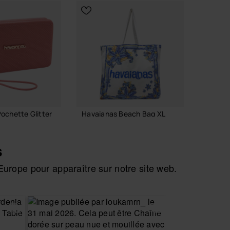
Précédent
Suiva
ochette Glitter
Havaianas Beach Bag XL
Havaia
Animal 
24,00 €
39,90
s
urope pour apparaître sur notre site web.
R AU PANIER
AJOUTER AU PANIER
C