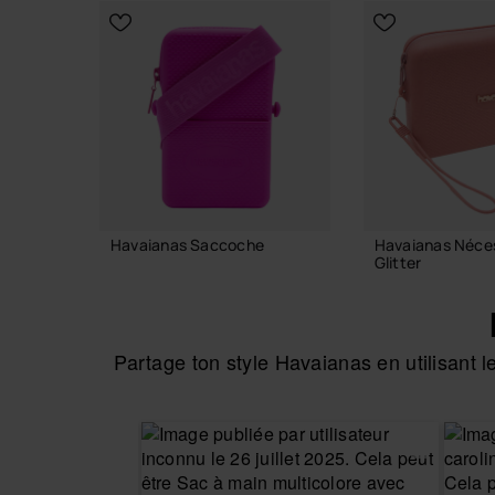
CHOISIR TAILLE
Havaianas Saccoche
Havaianas Néce
Glitter
22,00 €
28,00 €
Partage ton style Havaianas en utilisant
AJOUTER AU PANIER
AJOUTER AU