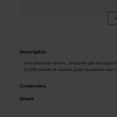
V
Description
Une silhouette épurée, structurée par de larges 
GLOW revisite la sandale plate havaianas avec un
Entre tong design et sandale d’été plus habillée
Composition
qui cherche des lignes simples, capables de pass
changer de registre.
Détails
Les brides X larges enveloppent le pied avec douc
métallique apportent une lumière douce. La semel