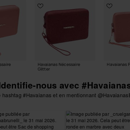
ssaire
Havaianas Nécessaire
Havaianas P
Glitter
22,00 €
28,00 €
Identifie-nous avec #Havaiana
 le hashtag #Havaianas et en mentionnant @HavaianasE
AJOUTE
 PANIER
AJOUTER AU PANIER