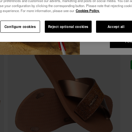
-10% SUR TA 1ÈRE COMMANDE !
our preferences and customise our adverts, marketing and posts on social media. You can ac
se your configuration by clicking the corresponding button. Please note that rejecting cook
Voir tous
Je souhaite rece
Abonne-toi à Havaianas et profite d'avantages exclusifs.
g experience. For more information, please see our
Cookies Policy.
commerciales par 
Rejoins-nous et économise 10%.
j'accepte la
Polit
-10% SUR TA 1ÈRE COMMANDE !
Configure cookies
Reject optional cookies
Accept all
Abonne-toi à Havaianas et profite d'avantages exclusifs.
je ve
ré
Rejoins-nous et économise 10%.