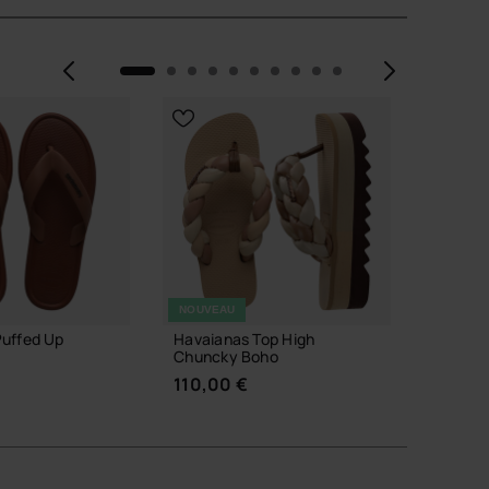
Précédent
Suiva
NOUVEAU
Puffed Up
Havaianas Top High
Havaian
Chuncky Boho
34,00
110,00 €