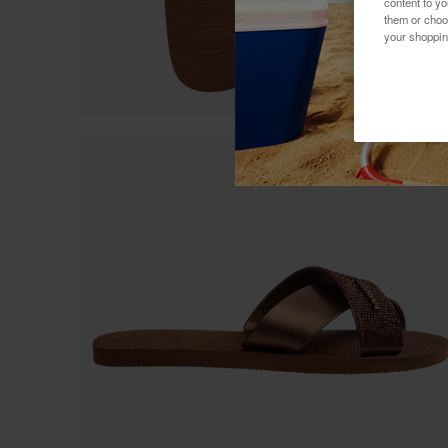
content to y
them or choo
your shoppin