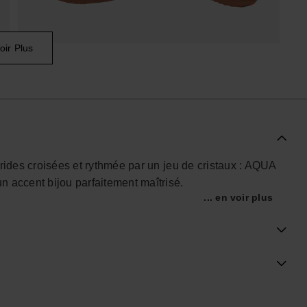
oir Plus
brides croisées et rythmée par un jeu de cristaux : AQUA
 accent bijou parfaitement maîtrisé.
... en voir plus
, ce modèle s’inscrit naturellement dans une garde-robe
er du short en denim à une robe fluide du soir sans
eur, tandis que les cristaux sertis à la main et le logo
le en caoutchouc léger, antidérapant, prolonge cette