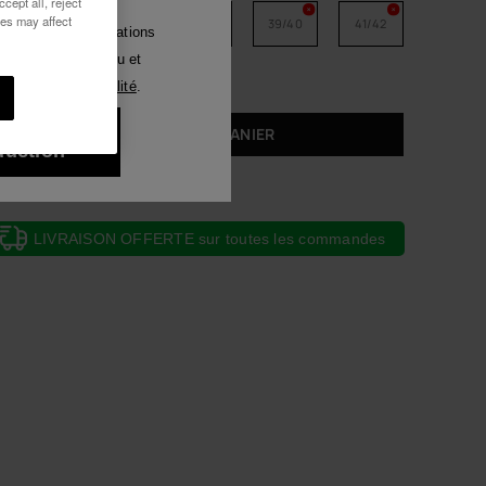
cept all, reject
Luna
ies may affect
33/34
35/36
37/38
39/40
41/42
voir des communications
tout moyen. J'ai lu et
Voir tous
ique de Confidentialité
.
ux 10% de
AJOUTER AU PANIER
duction
LIVRAISON OFFERTE sur toutes les commandes