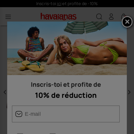
Inscris-toi
ici
et profite de -10%
LIVRAISO
0
Inscris-toi et profite de
10% de réduction
Précédent
S