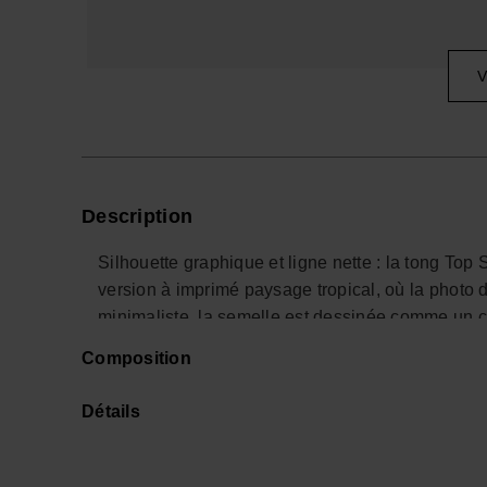
V
Description
Silhouette graphique et ligne nette : la tong Top
version à imprimé paysage tropical, où la photo d
minimaliste, la semelle est dessinée comme un c
Composition
Entre esprit surf et allure urbaine, cette sandale
masculin qui privilégie les pièces justes plutôt
Détails
technique qu’un pantalon en toile légère, en con
La semelle se compose de couches contrastées qui