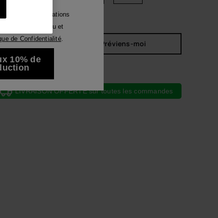
Luna
voir des communications
tout moyen. J'ai lu et
Voir tous
ique de Confidentialité
.
Bientôt disponible, Préviens-moi
ux 10% de
duction
LIVRAISON OFFERTE sur toutes les commandes