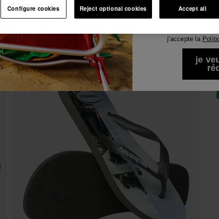
-10% SUR TA 1ÈRE COMMANDE !
Configure cookies
Reject optional cookies
Accept all
Voir tous
Je souhaite rece
Abonne-toi à Havaianas et profite d'avantages exclusifs.
commerciales par 
Rejoins-nous et économise 10%.
j'accepte la
Polit
-10% SUR TA 1ÈRE COMMANDE !
Abonne-toi à Havaianas et profite d'avantages exclusifs.
je ve
ré
Rejoins-nous et économise 10%.