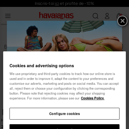
Inscris-toi
ici
et profite de -10%
0
TONGS ROUGES POUR HOMME
Filtrer
et
trier
2
produits
|
Cookies and advertising options
We use proprietary and third-party cookies to track how our online store is
used and in order to improve it, adapt the content to your preferences and
Inscris-toi et profite de
customise our adverts, marketing and posts on social media. You can accept
10% de réduction
all, reject them or choose your configuration by clicking the corresponding
button. Please note that rejecting cookies may affect your shopping
experience. For more information, please see our
Cookies Policy.
EXCLUSIVITÉ WEB
Configure cookies
Havaianas Top Logomania 2
Havaianas Top
28,00 €
22,00 €
Femme
Homme