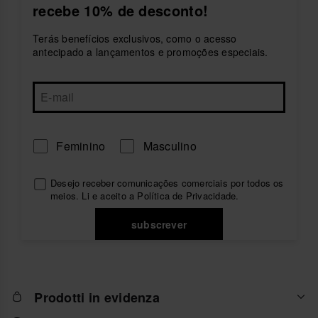
recebe 10% de desconto!
para todos os teus planos de verão e divertidos
colchões insufláveis
para aproveitares ao máximo os
dias de sol.
Terás benefícios exclusivos, como o acesso
antecipado a lançamentos e promoções especiais.
Inspirados no espírito brasileiro, os acessórios
havaianas combinam conforto, funcionalidade e um
estilo descontraído para te acompanhar todos os dias.
Porque havaianas não é apenas uma marca, é um
estilo de vida.
Além disso, todos os acessórios havaianas para
Feminino
Masculino
mulher combinam perfeitamente com outros
essenciais da coleção, como a
roupa de praia para
mulher
, as
alpercatas
, as
sandálias
ou os
chinelos
Desejo receber comunicações comerciais por todos os
para mulher
.
meios. Li e aceito a Política de
Privacidade
.
subscrever
Prodotti in evidenza