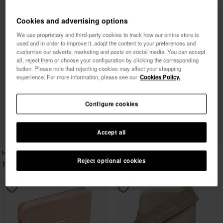
Cookies and advertising options
We use proprietary and third-party cookies to track how our online store is
used and in order to improve it, adapt the content to your preferences and
customise our adverts, marketing and posts on social media. You can accept
all, reject them or choose your configuration by clicking the corresponding
button. Please note that rejecting cookies may affect your shopping
experience. For more information, please see our
Cookies Policy.
Configure cookies
Accept all
Havaianas Mini Bolsa Plus Metallic
Reject optional cookies
16,99 €