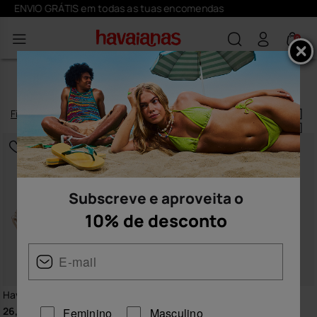
Subscreve
aqui
e aproveita o desconto de 10%
0
ACESSORIOS
Filtro
e
ordenar
118
produtos
|
Subscreve e aproveita o
10% de desconto
Havaianas Necessaire Glitter
Havaianas Necessaire Glitter
26,99 €
26,99 €
Feminino
Masculino