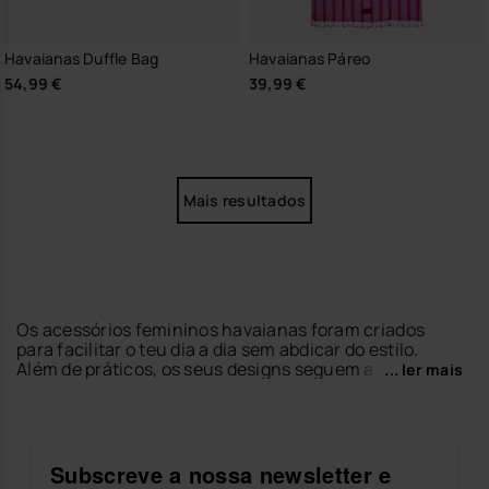
Havaianas Duffle Bag
Havaianas Páreo
54,99 €
39,99 €
Mais resultados
Os acessórios femininos havaianas foram criados
para facilitar o teu dia a dia sem abdicar do estilo.
Além de práticos, os seus designs seguem as últimas
... ler mais
tendências e completam qualquer look de verão.
Na nossa coleção vais encontrar
toalhas de praia
com estampados coloridos para te destacares na
praia ou na piscina,
porta-chaves
para levares
Subscreve a nossa newsletter e
sempre os teus essenciais contigo,
sacos
perfeitos