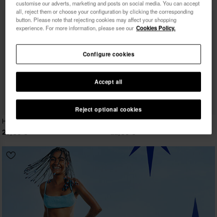
customise our adverts, marketing and posts on social media. You can accept
all, reject them or choose your configuration by clicking the corresponding
button. Please note that rejecting cookies may affect your shopping
Ich möchte Werbemitteilungen auf jeglichem Wege
experience. For more information, please see our
Cookies Policy.
erhalten. Ich habe die
Datenschutzerklärung
gelesen
und akzeptiert.
Configure cookies
Ich möchte 10% Rabatt
Accept all
BESTSELLER
Reject optional cookies
Havaianas Brasil
Havaianas Top
26,00 €
22,00 €