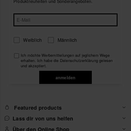
Produktneuheiten und Sonderangeboten.
jeden Geschmack das perfekte Paar. Die leichte
Verarbeitung und die weichen Sohlen sorgen für
ganztägigen Tragekomfort und machen sie zu einem
Must-have für deine Sommergarderobe.
Kombiniere deine
weißen Flip-Flops
mit fließenden
Kleidern oder lässigen Shorts für einen klaren,
Weiblich
Männlich
vielseitigen Look, der nie aus der Mode kommt.
Entdecke die neuesten Trends und finde dein neues
Lieblingspaar bei havaianas – wo Qualität auf
Ich möchte Werbemitteilungen auf jeglichem Wege
brasilianisches Flair trifft.
erhalten. Ich habe die
Datenschutzerklärung
gelesen
und akzeptiert.
anmelden
Featured products
Lass dir von uns helfen
Über den Online Shop