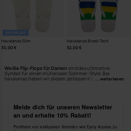
BESTSELLER
Havaianas Slim
Havaianas Brasil Tech
30,00 €
32,00 €
Weiße Flip-Flops für Damen
sind das ultimative
Symbol für einen mühelosen Sommer-Style. Bei
havaianas haben wir diesen zeitlosen Klassiker mit
... weiterlesen
einem frischen, modernen Twist neu interpretiert.
Unsere Kollektion an
weißen Flip-Flops
für Damen
bringt einen Hauch von Helligkeit und Raffinesse in
jedes Outfit, egal ob du an den Strand gehst oder
durch die Stadt schlenderst.
Melde dich für unseren Newsletter
an und erhalte 10% Rabatt!
Entdecke eine große Auswahl an
weißen Damen-Flip-
Flops
, bei denen Komfort und Langlebigkeit im
Mittelpunkt stehen. Von minimalistischen Designs bis
Profitiere von exklusiven Vorteilen wie Early Access zu
hin zu Styles mit feinen Verzierungen – es gibt für