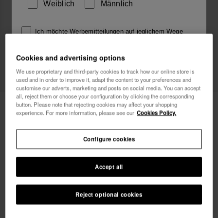
Weiblich
Männlich
Ich möchte Werbemitteilungen auf jeglichem Wege
erhalten. Ich habe die
Datenschutzerklärung
gelesen
und akzeptiert.
Cookies and advertising options
We use proprietary and third-party cookies to track how our online store is
used and in order to improve it, adapt the content to your preferences and
Ich möchte 10% Rabatt
customise our adverts, marketing and posts on social media. You can accept
all, reject them or choose your configuration by clicking the corresponding
Havaianas Charms Slim Skorpion
button. Please note that rejecting cookies may affect your shopping
6,90 €
experience. For more information, please see our
Cookies Policy.
Gratis-Versand. Die letzten 48 Std.!
Configure cookies
Accept all
Reject optional cookies