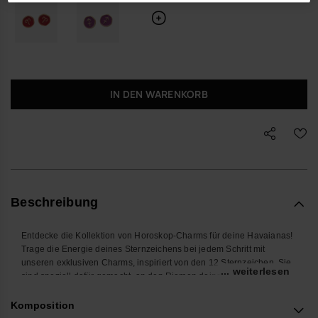
IN DEN WARENKORB
Beschreibung
Entdecke die Kollektion von Horoskop-Charms für deine Havaianas!
Trage die Energie deines Sternzeichens bei jedem Schritt mit
unseren exklusiven Charms, inspiriert von den 12 Sternzeichen. Sie
... weiterlesen
sind speziell dafür gemacht, an den Riemen deiner Havaianas Slim
befestigt zu werden – kleine Accessoires, die deinem Sommerlook
Stil und Persönlichkeit verleihen. Finde deinen Charm und
Komposition
personalisiere deine Havaianas mit deinem Sternzeichen!