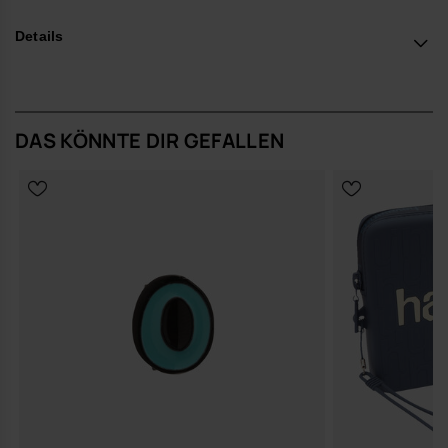
*Quantität: 1 Charm.
Details
Kaufe online auf www.havaianas-store.com, dem offiziellen
Havaianas-Shop in Deutschland, und bring deinen Stil auf das
nächste Level.
DAS KÖNNTE DIR GEFALLEN