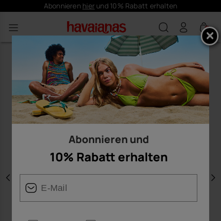
Abonnieren
hier
und 10% Rabatt erhalten
0
Abonnieren und
10% Rabatt erhalten
Vorherige
W