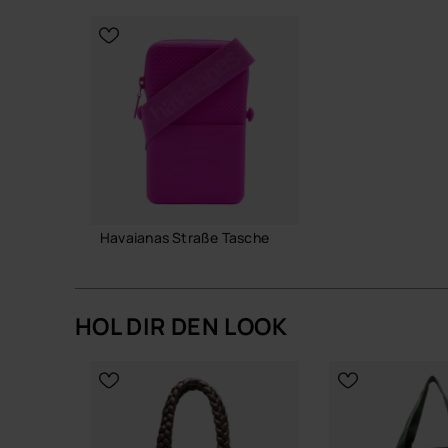
Silikon ist pflegeleicht und für häufige Nutzung
Wenn du eine Tasche suchst, die deinen Alltag str
einfügt, begleitet dich die Umhängetasche zuverl
Kaufe online auf www.havaianas-store.com, dem 
deinen Stil auf das nächste Level.
Havaianas Straße Tasche
22,00 €
HOL DIR DEN LOOK
IN DEN WARENKORB