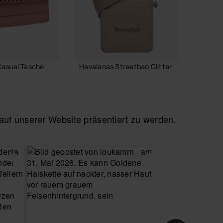
Casual Tasche
Havaianas Streetbag Glitter
Havaian
Cool Me
24,00 €
18,00
f unserer Website präsentiert zu werden.
 WARENKORB
IN DEN WARENKORB
IN