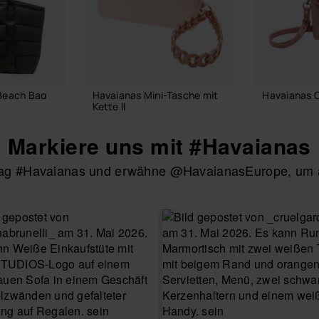
Beach Bag
Havaianas Mini-Tasche mit
Havaianas 
Kette II
36,00 €
24,00 €
Markiere uns mit #Havaianas
htag #Havaianas und erwähne @HavaianasEurope, um au
RENKORB
IN DEN
IN DEN WARENKORB