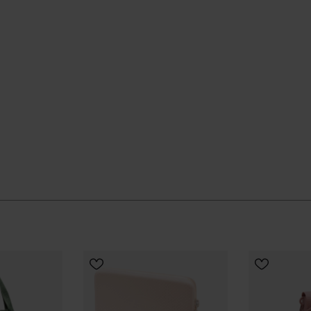
 konzipiert
ukturiert und sich gleichzeitig dezent in deinen Stil
ässig.
offiziellen Havaianas-Shop in Deutschland, und bring