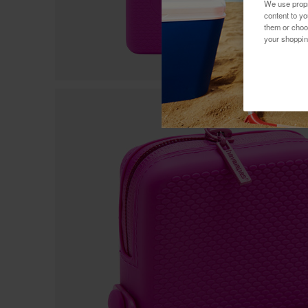
We use propri
content to y
them or choo
your shoppin