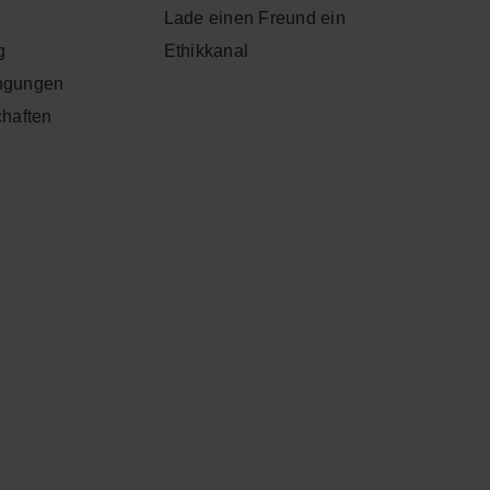
Lade einen Freund ein
g
Ethikkanal
ngungen
chaften