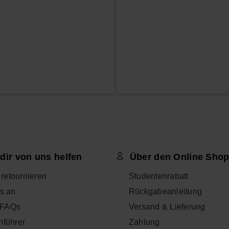
dir von uns helfen
Über den Online Sho
l retournieren
Studentenrabatt
s an
Rückgabeanleitung
- FAQs
Versand & Lieferung
nführer
Zahlung