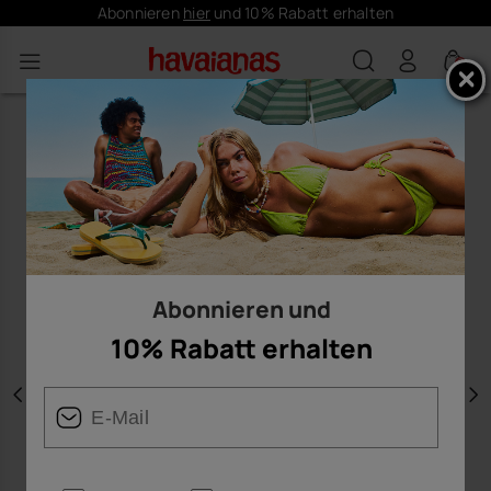
Abonnieren
hier
und 10% Rabatt erhalten
0
Abonnieren und
10% Rabatt erhalten
Vorherige
W