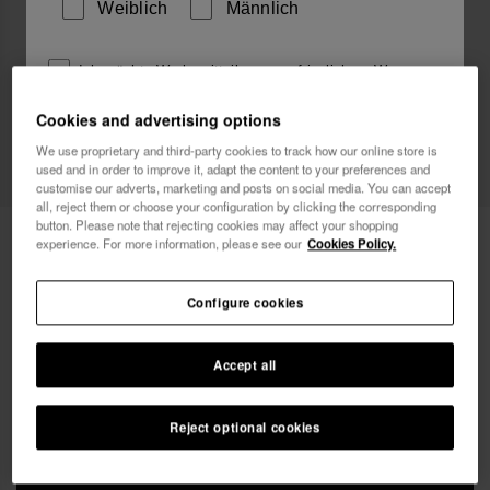
Weiblich
Männlich
Ich möchte Werbemitteilungen auf jeglichem Wege
erhalten. Ich habe die
Datenschutzerklärung
gelesen
Cookies and advertising options
und akzeptiert.
Web-Exklusiv
We use proprietary and third-party cookies to track how our online store is
used and in order to improve it, adapt the content to your preferences and
Ich möchte 10% Rabatt
customise our adverts, marketing and posts on social media. You can accept
all, reject them or choose your configuration by clicking the corresponding
button. Please note that rejecting cookies may affect your shopping
Havaianas Streetbag Glitter
24,00 €
experience. For more information, please see our
Cookies Policy.
Kostenloser Versand. Letzter Tag!
Configure cookies
Accept all
Reject optional cookies
IN DEN WARENKORB